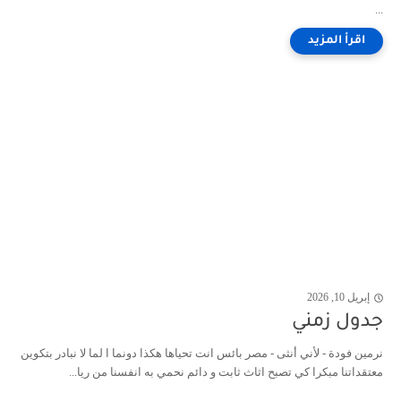
...
إبريل 10, 2026
جدول زمني
نرمين فودة - لأني أنثى - مصر بائس انت تحياها هكذا دونما ا لما لا نبادر بتكوين
معتقداتنا مبكرا كي تصبح اثاث ثابت و دائم نحمي به انفسنا من ريا...