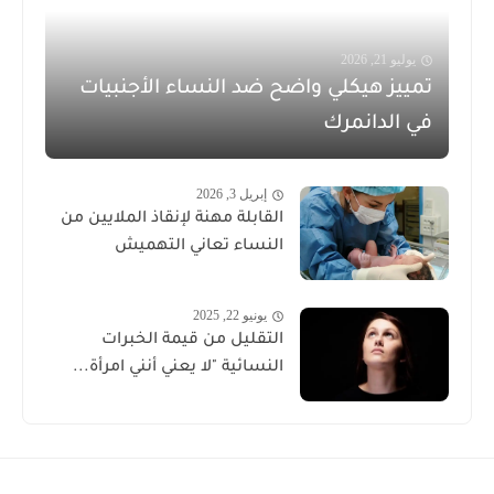
يوليو 21, 2026
تمييز هيكلي واضح ضد النساء الأجنبيات
في الدانمرك
إبريل 3, 2026
القابلة مهنة لإنقاذ الملايين من
النساء تعاني التهميش
يونيو 22, 2025
التقليل من قيمة الخبرات
النسائية "لا يعني أنني امرأة...