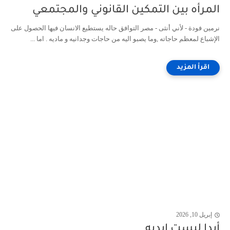
المرأه بين التمكين القانوني والمجتمعي
نرمين فودة - لأني أنثى - مصر التوافق حاله يستطيع الانسان فيها الحصول على
الإشباع لمعظم حاجاته ,وما يصبو اليه من حاجات وجدانيه و ماديه . اما ...
إبريل 10, 2026
أبدا ليست ابديه