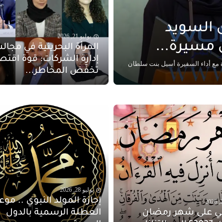
 السويد
يوليو 21, 2026
 مسيرة...
المرأة البحرينية في مجا
إدارة الشركات: قوة اقتص
 مع أداء السفيرة أسيل بنت سلطان
تخفّض المخاطر...
يوليو 28, 2026
إجازة المولد النبوي .. موع
قي على شهر رمضان
العطلة الرسمية بالدول