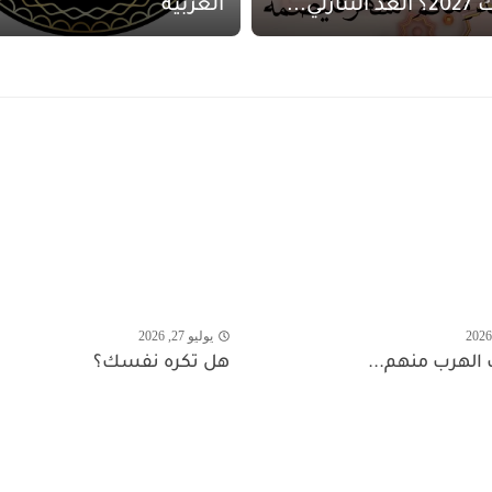
نازلي...
العربية
يوليو 27, 2026
 الهرب منهم...
هل تكره نفسك؟