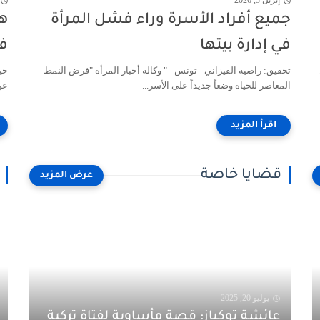
إبريل 3, 2026
جميع أفراد الأسرة وراء فشل المرأة
هل
في إدارة بيتها
فل
تحقيق: راضية القيزاني - تونس - " وكالة أخبار المرأة "فرض النمط
المعاصر للحياة وضعاً جديداً على الأسر...
عن
قضايا خاصة
يوليو 20, 2025
عائشة توكياز: قصة مأساوية لفتاة تركية