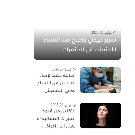
يوليو 21, 2026
تمييز هيكلي واضح ضد النساء
الأجنبيات في الدانمرك
إبريل 3, 2026
القابلة مهنة لإنقاذ
الملايين من النساء
تعاني التهميش
يونيو 22, 2025
التقليل من قيمة
الخبرات النسائية "لا
يعني أنني امرأة...