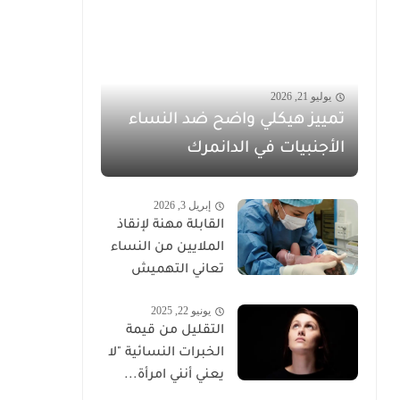
يوليو 21, 2026
تمييز هيكلي واضح ضد النساء
الأجنبيات في الدانمرك
إبريل 3, 2026
القابلة مهنة لإنقاذ
الملايين من النساء
تعاني التهميش
يونيو 22, 2025
التقليل من قيمة
الخبرات النسائية "لا
يعني أنني امرأة...