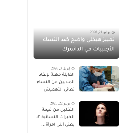
يوليو 21, 2026
تمييز هيكلي واضح ضد النساء
الأجنبيات في الدانمرك
إبريل 3, 2026
القابلة مهنة لإنقاذ
الملايين من النساء
تعاني التهميش
يونيو 22, 2025
التقليل من قيمة
الخبرات النسائية "لا
يعني أنني امرأة...