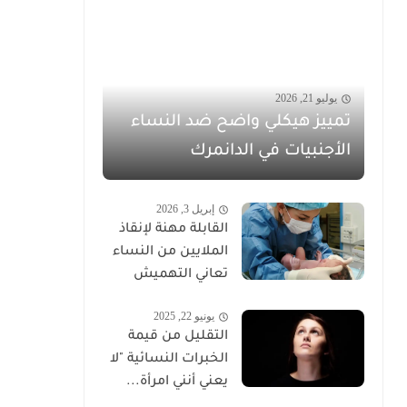
يوليو 21, 2026
تمييز هيكلي واضح ضد النساء
الأجنبيات في الدانمرك
إبريل 3, 2026
القابلة مهنة لإنقاذ
الملايين من النساء
تعاني التهميش
يونيو 22, 2025
التقليل من قيمة
الخبرات النسائية "لا
يعني أنني امرأة...