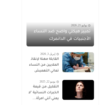
يوليو 21, 2026
تمييز هيكلي واضح ضد النساء
الأجنبيات في الدانمرك
إبريل 3, 2026
القابلة مهنة لإنقاذ
الملايين من النساء
تعاني التهميش
يونيو 22, 2025
التقليل من قيمة
الخبرات النسائية "لا
يعني أنني امرأة...