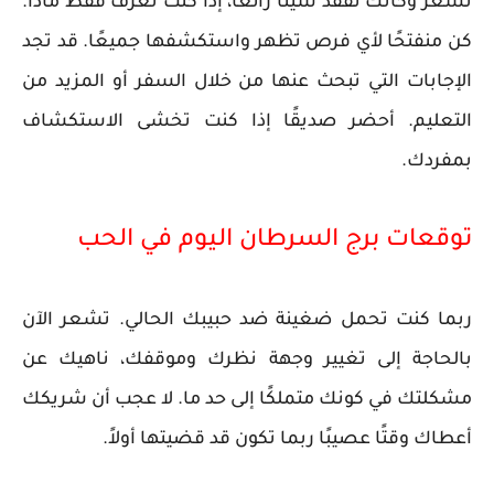
تشعر وكأنك تفقد شيئًا رائعًا، إذا كنت تعرف فقط ماذا.
كن منفتحًا لأي فرص تظهر واستكشفها جميعًا. قد تجد
الإجابات التي تبحث عنها من خلال السفر أو المزيد من
التعليم. أحضر صديقًا إذا كنت تخشى الاستكشاف
بمفردك.
توقعات برج السرطان اليوم في الحب
ربما كنت تحمل ضغينة ضد حبيبك الحالي. تشعر الآن
بالحاجة إلى تغيير وجهة نظرك وموقفك، ناهيك عن
مشكلتك في كونك متملكًا إلى حد ما. لا عجب أن شريكك
أعطاك وقتًا عصيبًا ربما تكون قد قضيتها أولاً.