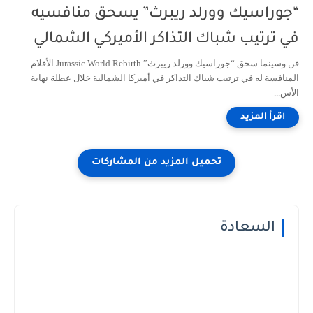
“جوراسيك وورلد ريبرث” يسحق منافسيه
في ترتيب شباك التذاكر الأميركي الشمالي
فن وسينما سحق “جوراسيك وورلد ريبرث” Jurassic World Rebirth الأفلام
المنافسة له في ترتيب شباك التذاكر في أميركا الشمالية خلال عطلة نهاية
الأس...
السعادة