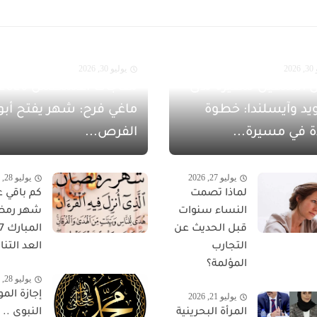
20
يوليو 30, 2026
 الشهيل سفيرةً لدى
يد وآيسلندا: خطوة
ماغي فرح: شهر يفتح أبو
ة في مسيرة...
الفرص...
يوليو 27, 2026
يوليو 28, 2026
لماذا تصمت
كم باقي ع
النساء سنوات
شهر رمض
قبل الحديث عن
التجارب
العد التناز
المؤلمة؟
يوليو 28, 2026
إجازة المو
يوليو 21, 2026
المرأة البحرينية
النبوي ..