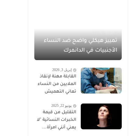
يوليو 21, 2026
تمييز هيكلي واضح ضد النساء
الأجنبيات في الدانمرك
إبريل 3, 2026
القابلة مهنة لإنقاذ
الملايين من النساء
تعاني التهميش
يونيو 22, 2025
التقليل من قيمة
الخبرات النسائية "لا
يعني أنني امرأة...