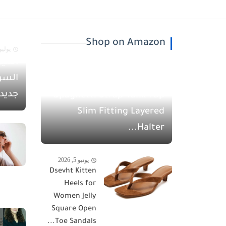
Shop on Amazon
يوليو 30, 26
أسيل
يونيو 5, 2026
السو
QINSEN Women's
جديد
Spaghetti Strap Tank Top
Slim Fitting Layered
Halter...
يونيو 5, 2026
Dsevht Kitten
Heels for
Women Jelly
Square Open
Toe Sandals...