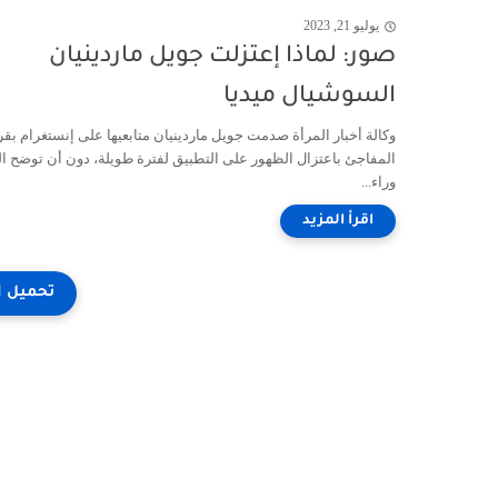
يوليو 21, 2023
صور: لماذا إعتزلت جويل ماردينيان
السوشيال ميديا
وكالة أخبار المرأة صدمت جويل ماردينيان متابعيها على إنستغرام بقر
المفاجئ باعتزال الظهور على التطبيق لفترة طويلة، دون أن توضح ال
وراء...