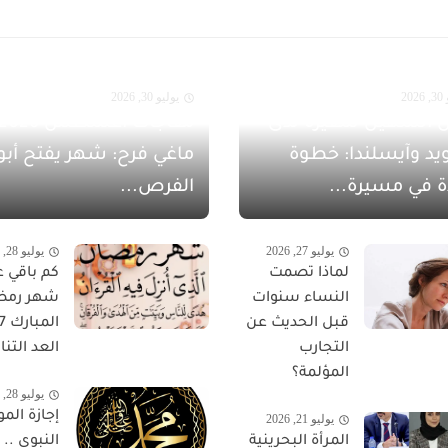
20
يوليو 30, 2026
 الشهيل سفيرةً لدى
يد وآيسلندا: خطوة
ماغي فرح: شهر يفتح أبو
ة في مسيرة...
الفرص...
يوليو 27, 2026
يوليو 28, 2026
لماذا تصمت
كم باقي ع
النساء سنوات
شهر رمض
قبل الحديث عن
التجارب
العد التناز
المؤلمة؟
يوليو 28, 2026
إجازة المو
يوليو 21, 2026
المرأة البحرينية
النبوي ..