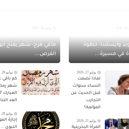
20
يوليو 30, 2026
 الشهيل سفيرةً لدى
يد وآيسلندا: خطوة
ماغي فرح: شهر يفتح أبو
ة في مسيرة...
الفرص...
يوليو 27, 2026
يوليو 28, 2026
لماذا تصمت
كم باقي ع
النساء سنوات
شهر رمض
قبل الحديث عن
التجارب
العد التناز
المؤلمة؟
يوليو 28, 2026
إجازة المو
يوليو 21, 2026
المرأة البحرينية
النبوي ..