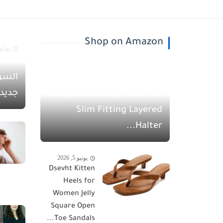
Shop on Amazon
يوليو 30, 26
أسيل
يونيو 5, 2026
السو
QINSEN Women's
جديد
Spaghetti Strap Tank Top
Slim Fitting Layered
Halter...
يونيو 5, 2026
Dsevht Kitten
Heels for
Women Jelly
Square Open
Toe Sandals...