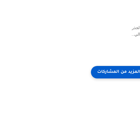
لجذر
لي...