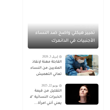
يوليو 21, 2026
تمييز هيكلي واضح ضد النساء
الأجنبيات في الدانمرك
إبريل 3, 2026
القابلة مهنة لإنقاذ
الملايين من النساء
تعاني التهميش
يونيو 22, 2025
التقليل من قيمة
الخبرات النسائية "لا
يعني أنني امرأة...