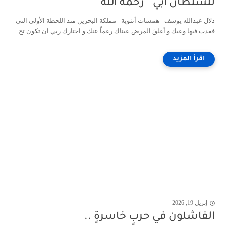
للسلطان أبي " رحمه الله "
دلال عبدالله يوسف - همسات أنثوية - مملكة البحرين منذ اللحظة الأولى التي
فقدت فيها وعيك و أغلقَ المرض عيناك رغماً عنك و اختارك ربي ان تكون تح...
إبريل 19, 2026
الفاشلون في حربٍ خاسرةٍ ..