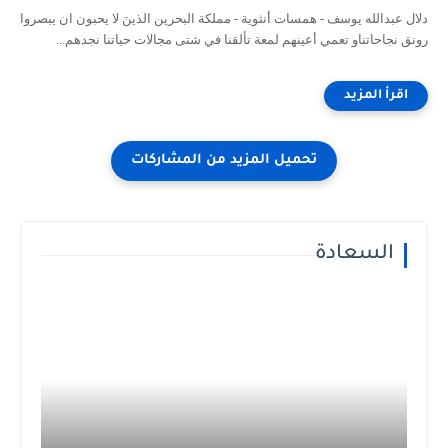
دلال عبدالله يوسف - همسات أنثوية - مملكة البحرين الذينَ لا يحبون ان يبصروا
رونق نجاحاتناو تعمي أعينهم لمعة تألقنا في شتى مجالات حياتنا نجدهم...
السعادة