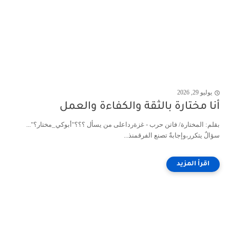
يوليو 29, 2026
أنا مختارة بالثقة والكفاءة والعمل
بقلم: المختارة/ فاتن حرب - غزةرداعلى من يسأل ؟؟؟"أبوكي_مختار؟"...
سؤالٌ يتكرر،وإجابةٌ تصنع الفرقمنذ...