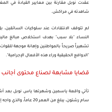
عقدت نوبل مقارنة بين معايير القيادة في المغر
شاهدته في مراكش.
لم تتوقف الانتقادات عند سلوكيات السائقين، 
النساء "بلا سبب" بهدف استخلاص مبالغ مالية
تشهيراً صريحاً بالمواطنين وإهانة موجهة للقوات
"الدوافع الحقيقية وراء هذه الأفعال الإجرامية".
قضايا مشابهة لصناع محتوى أجانب 
تأتي واقعة ياسمين وشهرتها ياس نوبل بعد أش
سام رشتون، يبلغ من العمر 20 عاماً، والذي واجه إجراءات قانونية في مراكش مطلع العام الجاري.