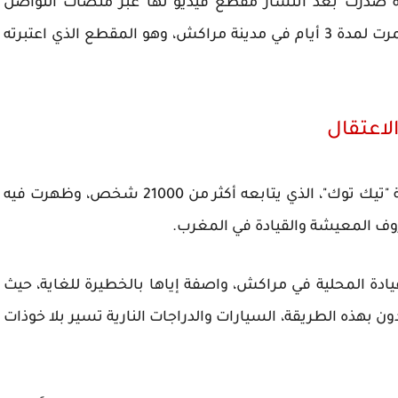
نية صدرت بعد انتشار مقطع فيديو لها عبر منصات التواصل
الاجتماعي، وثقت فيه تجربتها السياحية التي استمرت لمدة 3 أيام في مدينة مراكش، وهو المقطع الذي اعتبرته
لاعتقال
نشرت نوبل مقطع الفيديو عبر حسابها في منصة "تيك توك"، الذي يتابعه أكثر من 21000 شخص، وظهرت فيه
روف المعيشة والقيادة في المغرب.
ادة المحلية في مراكش، واصفة إياها بالخطيرة للغاية، حيث
ن بهذه الطريقة، السيارات والدراجات النارية تسير بلا خوذات