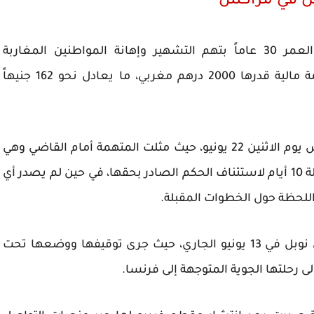
بل في مراكش
قضت هيئة المحكمة بإدانة نوبل البالغة من العمر 30 عاماً بتهم التشهير وإهانة المواطنين المغاربة
والمساس بمؤسسة عامة، وفرضت عليها غرامة مالية قدرها 2000 درهم مغربي، ما يعادل نحو 162 جنيهاً
صدر هذا القرار خلال جلسة محاكمة في حالة تلبس يوم الاثنين 22 يونيو، حيث مثلت المتهمة أمام القاضي وهي
في حالة اعتقال. منح القانون المغربي المدانة مهلة 10 أيام لاستئناف الحكم الصادر بحقها، في حين لم يصدر أي
اللحظة حول الخطوات المقبلة.
اعترض مسؤولو الحدود المغربية طريق ياسمين نوبل في 13 يونيو الجاري، حيث جرى توقيفها ووضعها تحت
 رحلتها الجوية المتوجهة إلى فرنسا.