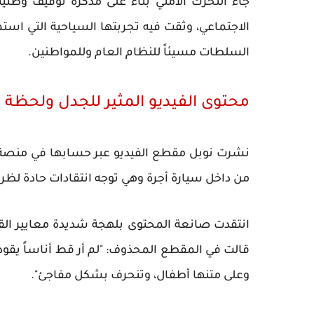
جاء التحرك الأمني بناءً على مذكرة توقيف وط
السلطات مسيئاً للنظام العام وللمواطنين.
محتوى الفيديو المثير للجدل ولحظة ا
من داخل سيارة أجرة وهي توجه انتقادات حادة لظ
انتقدت صانعة المحتوى بلهجة شديدة معايير القي
قالت في المقطع المحذوف: "لم أر قط أناساً يقودو
وعلى متنها أطفال، وتنحرف بشكل مفاجئ".