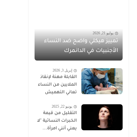
يوليو 21, 2026
تمييز هيكلي واضح ضد النساء
الأجنبيات في الدانمرك
إبريل 3, 2026
القابلة مهنة لإنقاذ
الملايين من النساء
تعاني التهميش
يونيو 22, 2025
التقليل من قيمة
الخبرات النسائية "لا
يعني أنني امرأة...