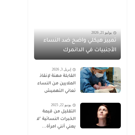
يوليو 21, 2026
تمييز هيكلي واضح ضد النساء
الأجنبيات في الدانمرك
إبريل 3, 2026
القابلة مهنة لإنقاذ
الملايين من النساء
تعاني التهميش
يونيو 22, 2025
التقليل من قيمة
الخبرات النسائية "لا
يعني أنني امرأة...