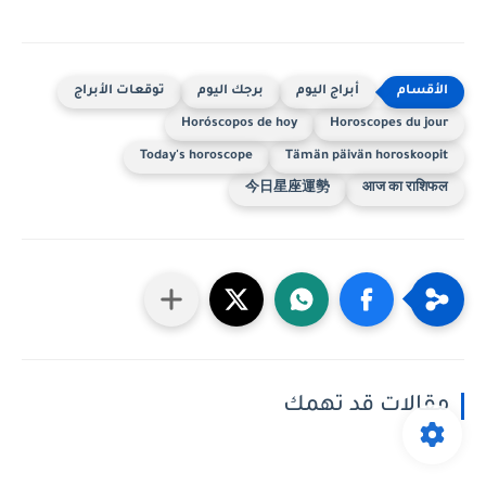
أبراج اليوم
برجك اليوم
توقعات الأبراج
Horóscopos de hoy
Horoscopes du jour
Today's horoscope
Tämän päivän horoskoopit
今日星座運勢
आज का राशिफल
مقالات قد تهمك