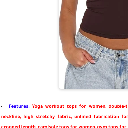
Features
:
Yoga workout tops for women, double-th
neckline, high stretchy fabric, unlined fabrication for
cropped length, camisole tops for women, gym tops for