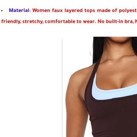
Material
:
Women faux layered tops made of polyester 
friendly, stretchy, comfortable to wear. No built-in bra,