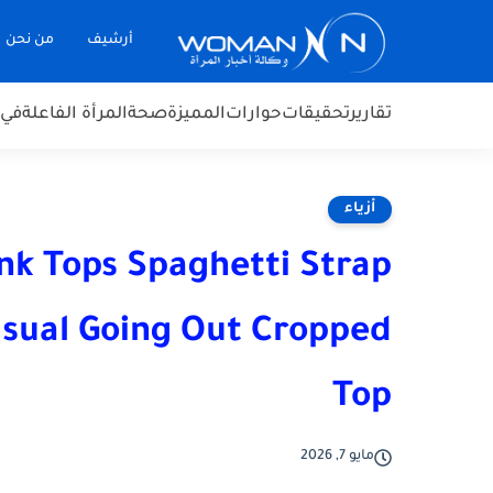
أرشيف
من نحن
تقارير
تحقيقات
حوارات
المميزة
صحة
المرأة الفاعلة
في 
أزياء
k Tops Spaghetti Strap
sual Going Out Cropped
Top
مايو 7, 2026