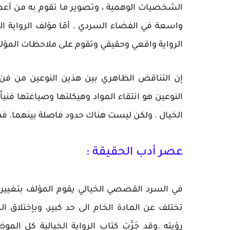
الشخصيات الوهمية ، وتصوير ما تقوم به من أع
واسعة في الفضاء السردي . أمّا مؤلف الرواية ال
الرواية واقعي وحقيقي وتقوم على ملاحظات المؤلف
إن التناقض الظاهري بين هذين النوعين من فن ا
النوعين هو انتقاء المواد وهيكلتها وصياغتها فني
الخيال . ولكن ليست هناك حدود فاصلة بينهما. فه
عصر أدب الحقيقة :
في السرد القصصي الخيالي يقوم المؤلف بتغيير ال
تختلف عن المادة الخام الى حد كبير، وبإختلاق
رؤيته .وقد جَرَّبَ كتاب الرواية الخيالية كل المو