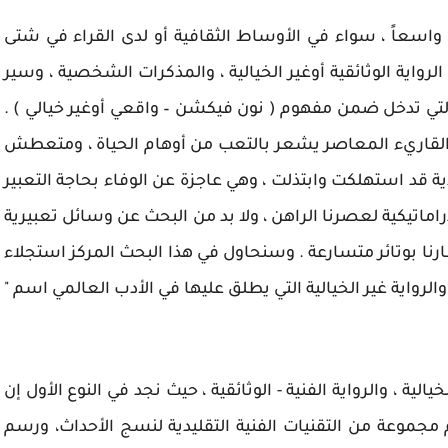
ً واسعاً ، سواء في الأوساط الثقافية أو لدى القراء في شتى
الرواية الوثائقية أوغير الخيالية ، والمذكرات الشخصية ، وسير
التي تدخل ضمن مفهوم ( نون فيكشن – واقعي أوغير خيالي ) .
 القاريء المعاصر يشعر بالتعب من أوهام الحياة ، ومتعطش
يدية قد استهلكت وابتذلت ، وهي عاجزة عن الوفاء بحاجة التعبير
اماتيكية لعصرنا الراهن ، ولا بد من البحث عن وسائل تعبيرية
ظارنا بوتائر متسارعة . وسنحاول في هذا البحث المركز استجلاء
الرواية غير الخيالية التي يطلق عليها في الأدب العالمي اسم "
يالية ، والرواية الفنية - الوثائقية ، حيث نجد في النوع الأول إن
مجموعة من التقنيات الفنية التقليدية لنسج الأحداث، ورسم