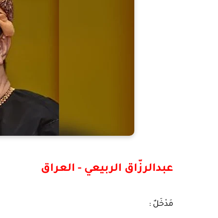
عبدالرزّاق الربيعي - العراق
مَدْخَلٌ :