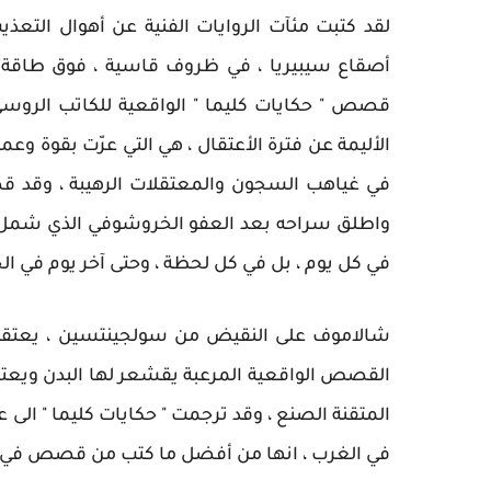
لقد كتبت مئآت الروايات الفنية عن أهوال التع
أصقاع سيبيريا ، في ظروف قاسية ، فوق طاقة 
قصص " حكايات كليما " الواقعية للكاتب الروسي ش
الأليمة عن فترة الأعتقال ، هي التي عرّت بقوة وعمق
واطلق سراحه بعد العفو الخروشوفي الذي شمل ال
في كل يوم ، بل في كل لحظة ، وحتى آخر يوم في الحي
شالاموف على النقيض من سولجينتسين ، يعتقد أن
القصص الواقعية المرعبة يقشعر لها البدن ويعتصر
المتقنة الصنع ، وقد ترجمت " حكايات كليما " الى 
في الغرب ، انها من أفضل ما كتب من قصص في ا