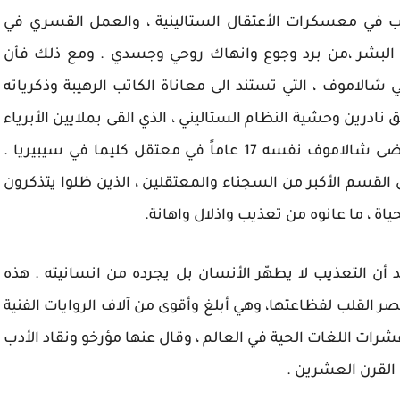
ذيب في معسكرات الأعتقال الستالينية ، والعمل القسري في
البشر ،من برد وجوع وانهاك روحي وجسدي . ومع ذلك فأن
الاموف ، التي تستند الى معاناة الكاتب الرهيبة وذكرياته
 نادرين وحشية النظام الستاليني ، الذي القى بملايين الأبرياء
في غياهب السجون والمعتقلات الرهيبة ، وقد قضى شالاموف نفسه 17 عاماً في معتقل كليما في سيبيريا .
قسم الأكبر من السجناء والمعتقلين ، الذين ظلوا يتذكرون
اة ، ما عانوه من تعذيب واذلال واهانة.
 التعذيب لا يطهّر الأنسان بل يجرده من انسانيته . هذه
 القلب لفظاعتها، وهي أبلغ وأقوى من آلاف الروايات الفنية
عشرات اللغات الحية في العالم ، وقال عنها مؤرخو ونقاد الأدب
لقرن العشرين .