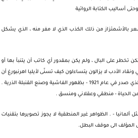
ى أساليب الكتابة الروائية
 بشعر بالأشمئزاز من ذلك الكذب الذي لا مفر منه ، الذي يشكل
كن تخطر على البال ، ولم يكن بمقدور أي كاتب أن يتنبأ بها أو
نقاد الأدب لا يزالون يتساءلون كيف تسنّى لأيليا اهرنبورغ أن
يتنبأ في روايته البكر " مغامرات خوليو خرينيتو " - الذي صدر في عام 1921 - بظهور الفاشية وصنع القنبلة الذرية .
 من الحياة - منطقي وعقلاني ومنسق .
ألمانيا - . الظواهر غير المنطقية لا يجوز تصويرها بتقنيات
ل المؤلف الى موقف البطل.