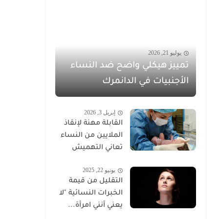
يوليو 21, 2026
تمييز هيكلي واضح ضد النساء
الأجنبيات في الدانمرك
إبريل 3, 2026
القابلة مهنة لإنقاذ
الملايين من النساء
تعاني التهميش
يونيو 22, 2025
التقليل من قيمة
الخبرات النسائية "لا
يعني أنني امرأة...