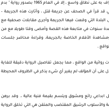
الرواية الفنية – الوثائقية كجنس أدبي لم يتم الأعتراف به على نطاق واسع ، إلا في العام 1965 بصدور رواية " بدم
بوتي قد قرأ في الصحف عن جريمة قتل ، وأثارت هذه الجريمة –
 البلدة التي وقعت فيها الجريمة وأجرى مقابلات صحفية مع
دة سنوات في متابعة هذه القصة وأمضى وقتا طويلا مع من
ومشاهدة الأفلام الخاصة بالجريمة، وقراءة محاضر جلسات
واقع..
وائية من الواقع ، مما يجعل تفاصيل الرواية دقيقة للغاية
تدل على أن المؤلف لم يغير أي شيء يذكر في الظروف المحيطة
 عمل ابداعي رائع ومشوق ويتسم بقيمة فنية عالية ،. وقد برهن
ياغة والأسلوب الرشيق المقتضب والمتقن هي التي تخلق الرواية