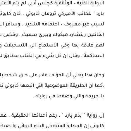
بارد " للكاتب الأميركي ترومان كابوتي . كان كا
لسبب غير معروف – اهتمامه الشديد . وسافر الى
القاتلين ريتشارد هيكوك وبيري سميث . وقضى ع
لهم علاقة بها وفي الأستماع الى التسجيلات 
المحاكمة . وقال ان كل شيء في الكتاب مطابق لل
وكان هذا يعني أن المؤلف قادر على خلق شخصيات ر
.كما أن الطريقة الموضوعية التي اتبعها كابوتي 
بالجريمة والتي وصفها في روايته .
إن رواية " بدم بارد " ، رغم أحداثها الحقيقية ،
كابوتي إن المهارة الفنية في البناء الروائي والص