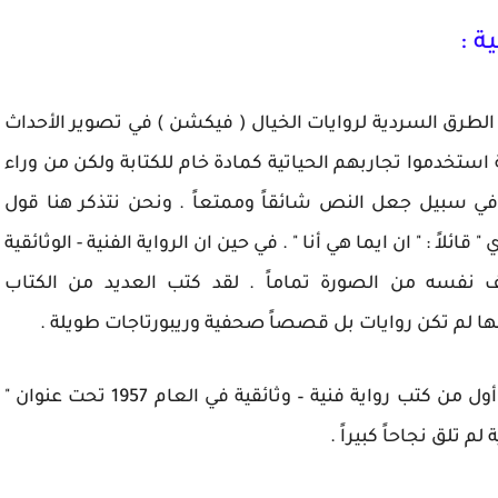
ة :
دم الطرق السردية لروايات الخيال ( فيكشن ) في تصوير الأحداث
 استخدموا تجاربهم الحياتية كمادة خام للكتابة ولكن من وراء
ي سبيل جعل النص شائقاً وممتعاً . ونحن نتذكر هنا قول
لاً : " ان ايما هي أنا " . في حين ان الرواية الفنية - الوثائقية
ف نفسه من الصورة تماماً . لقد كتب العديد من الكتاب
نها لم تكن روايات بل قصصاً صحفية وريبورتاجات طويلة .
كان الكاتب والصحفي الأرجنتيني رودولفو والش ، أول من كتب رواية فنية – وثائقية في العام 1957 تحت عنوان "
م تلق نجاحاً كبيراً .