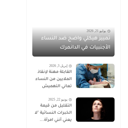
يوليو 21, 2026
تمييز هيكلي واضح ضد النساء
الأجنبيات في الدانمرك
إبريل 3, 2026
القابلة مهنة لإنقاذ
الملايين من النساء
تعاني التهميش
يونيو 22, 2025
التقليل من قيمة
الخبرات النسائية "لا
يعني أنني امرأة...