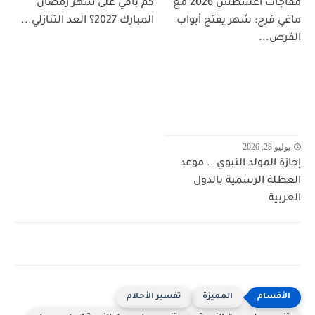
مفاجآت أغسطس 2026 مع
كم باقي على شهر رمضان
ماغي فرح: شهر يفتح أبواب
المبارك 2027؟ العد التنازلي...
الفرص...
يوليو 28, 2026
إجازة المولد النبوي .. موعد
العطلة الرسمية بالدول
العربية
المميزة
تفسير الأحلام