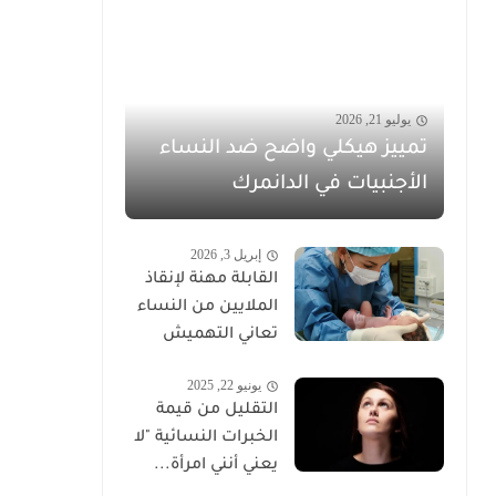
يوليو 21, 2026
تمييز هيكلي واضح ضد النساء
الأجنبيات في الدانمرك
إبريل 3, 2026
القابلة مهنة لإنقاذ
الملايين من النساء
تعاني التهميش
يونيو 22, 2025
التقليل من قيمة
الخبرات النسائية "لا
يعني أنني امرأة...