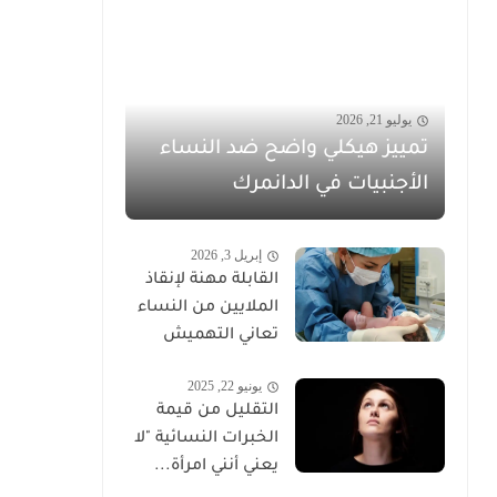
يوليو 21, 2026
تمييز هيكلي واضح ضد النساء
الأجنبيات في الدانمرك
إبريل 3, 2026
القابلة مهنة لإنقاذ
الملايين من النساء
تعاني التهميش
يونيو 22, 2025
التقليل من قيمة
الخبرات النسائية "لا
يعني أنني امرأة...