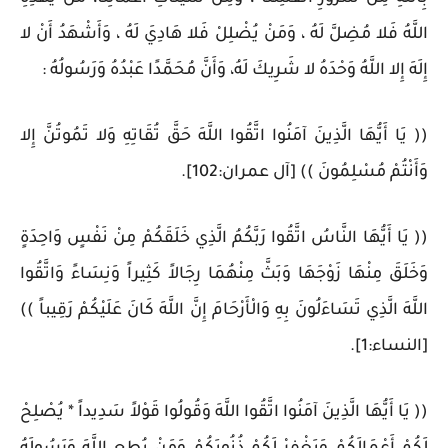
اللَّهُ فَلا مُضِلَّ لَهُ ، وَمَنْ يُضْلِلْ فَلا هَادِيَ لَهُ ، وَأَشْهَدُ أَنْ لا
إِلَهَ إِلا اللَّهُ وَحْدَهُ لا شَرِيكَ لَهُ، وَأَنَّ مُحَمَّدًا عَبْدُهُ وَرَسُولُهُ ‏:‏
‏(( يَا أَيُّهَا الَّذِينَ آمَنُوا اتَّقُوا اللَّهَ حَقَّ تُقَاتِهِ وَلا تَمُوتُنَّ إِلا
وَأَنْتُمْ مُسْلِمُونَ )) [آل عمران:102].
(( يَا أَيُّهَا النَّاسُ اتَّقُوا رَبَّكُمُ الَّذِي خَلَقَكُمْ مِنْ نَفْسٍ وَاحِدَةٍ
وَخَلَقَ مِنْهَا زَوْجَهَا وَبَثَّ مِنْهُمَا رِجَالاً كَثِيراً وَنِسَاءً وَاتَّقُوا
اللَّهَ الَّذِي تَسَاءَلُونَ بِهِ وَالْأَرْحَامَ إِنَّ اللَّهَ كَانَ عَلَيْكُمْ رَقِيباً ))
[النساء:1].
(( يَا أَيُّهَا الَّذِينَ آمَنُوا اتَّقُوا اللَّهَ وَقُولُوا قَوْلاً سَدِيداً * يُصْلِحْ