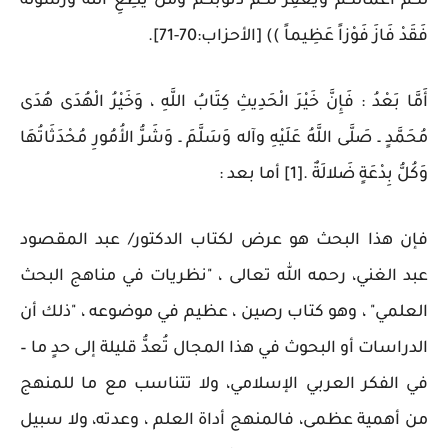
لَكُمْ أَعْمَالَكُمْ وَيَغْفِرْ لَكُمْ ذُنُوبَكُمْ وَمَنْ يُطِعِ اللَّهَ وَرَسُولَهُ
فَقَدْ فَازَ فَوْزاً عَظِيماً )) [الأحزاب:70-71].
أَمَّا بَعْدُ ‏:‏ فَإِنَّ خَيْرَ الْحَدِيثِ كِتَابُ اللَّهِ ، وَخَيْرُ الْهُدَى هُدَى
مُحَمَّدٍ ـ صَلَّى اللَّهُ عَلَيْهِ وآله وَسَلَّمَ ـ وَشَرُّ الأُمُورِ مُحْدَثَاتُهَا
وَكُلُّ بِدْعَةٍ ضَلالَةٌ .[1] أما بعد :
فإن هذا البحث هو عرض لكتاب الدكتور/ عبد المقصود
عبد الغني، رحمه الله تعالى ، "نظريات في مناهج البحث
العلمي" ، وهو كتاب رصين ، عظيم في موضوعه ، "ذلك أن
الدراسات أو البحوث في هذا المجال تُعدُّ قليلة إلى حدٍ ما –
في الفكر العربي الإسلامي، ولا تتناسب مع ما للمنهج
من أهمية عظمى، فالمنهج أداة العلم ، وعدته، ولا سبيل