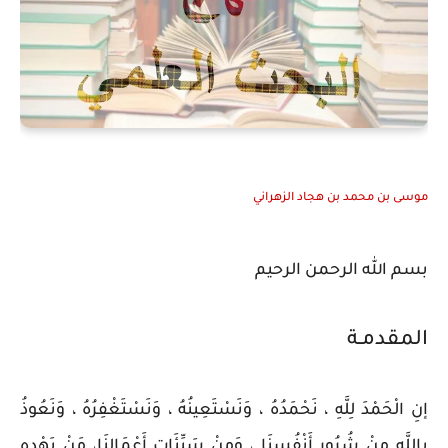
موسى بن محمد بن هجاد الزهراني
بسم الله الرحمن الرحيم
المقدمـة
إنِ الْحَمْدَ لِلَّهِ ، نَحْمَدُهُ ، وَنَسْتَعِينُهُ ، وَنَسْتَغْفِرُهُ ، وَنَعُوذُ
بِاللَّهِ مِنْ شُرُورِ أَنْفُسِنَا ، وَمِنْ سَيِّئَاتِ أَعْمَالِنَا، مَنْ يَهْدِهِ