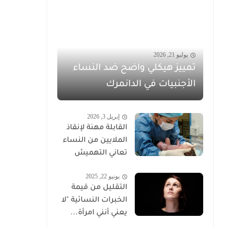
يوليو 21, 2026
تمييز هيكلي واضح ضد النساء
الأجنبيات في الدانمرك
إبريل 3, 2026
القابلة مهنة لإنقاذ
الملايين من النساء
تعاني التهميش
يونيو 22, 2025
التقليل من قيمة
الخبرات النسائية "لا
يعني أنني امرأة...