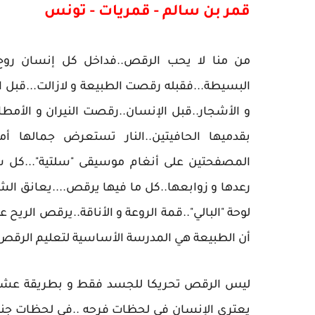
قمر بن سالم - قمريات - تونس
من منا لا يحب الرقص..فداخل كل إنسان روح ت
البسيطة...فقبله رقصت الطبيعة و لازالت...قبل ا
و الأشجار..قبل الإنسان..رقصت النيران و الأمطا
بقدميها الحافيتين..النار تستعرض جمالها أما
المصفحتين على أنغام موسيقى "سلتية"...كل
رعدها و زوابعها..كل ما فيها يرقص....يعانق الشج
لوحة "البالي"..قمة الروعة و الأناقة..يرقص الريح 
أن الطبيعة هي المدرسة الأساسية لتعليم الرقص 
ليس الرقص تحريكا للجسد فقط و بطريقة عشوائية 
يعتري الإنسان في لحظات فرحه ..في لحظات جنون