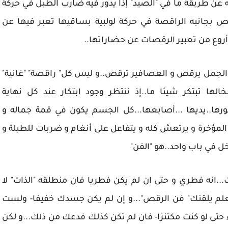
ه عن طريقة ما في "الصيد" إذا يدور فيه ضارب الطبل في حركة
ص بجانبه الراقصة في حركة لولبية بساقيها تعبر فيها عن
روع من تعبير الرقصات عن حضاراتها..
لجمل يرقص و العصافير ترقص..و ليس كل" راقصة" "غانية"
الها تبتكر شيئا ما..إذ ننتظر وجود ابتكار عند كل نهاية
ا..يديها ...أصابعها...كل الجسم يكون في قمة جماله و
 المؤخرة و يرتعش كله و يتفاعل على أنغام و ضربات للطبلة و
خل في باب واحد..هو "الفن"
..انه فطري و حتى ان لم يكن فطريا فان منطلقه "الذات" لا
معلم يلقنك" فن الرقص"...و إن لم يكن جسدك خفيفا- ولست
حتى لو كنت مكتنزا- فان لم تكن كذلك فدعك من ذلك...و لكن