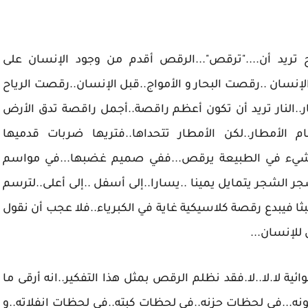
ريد أن...."ترقص"...الرقص أقدم من وجود الإنسان على
لإنسان ..رقصت البحار و الأمواج..قبل الإنسان..رقصت الرياح
ر..النار تريد أن تكون أعظم راقصة..أجمل راقصة تدق الأرض
م الأمطار..لكن الأمطار تتحداها..فتريها ضربات قدميها
 شيء في الطبيعة يرقص...ففي صميم غضبها...في مواسم
ر الشجر يتمايل يمينا ..يسارا..إلى أسفل ..إلى أعلى..لترسم
عبثا فيبدع رقصة كلاسيكية غاية في الكبرياء..فلا عجب أن نقول
للإنسان...
لا.لا..لا.فقد نظلم الرقص بمثل هذا التفكير..انه أرقى ما
ه...في لحظات حزنه..في لحظات كبته..في لحظات انفلاته..و