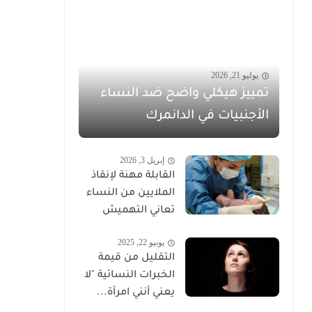
يوليو 21, 2026
تمييز هيكلي واضح ضد النساء
الأجنبيات في الدانمرك
إبريل 3, 2026
القابلة مهنة لإنقاذ
الملايين من النساء
تعاني التهميش
يونيو 22, 2025
التقليل من قيمة
الخبرات النسائية "لا
يعني أنني امرأة...