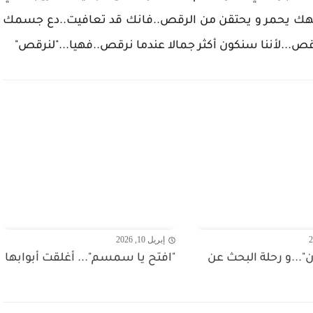
وجهك يحمر و يحتقن من الرقص..فانك قد تعافيت..دع جسمك
قص...لأننا سنكون أكثر جمالا عندما نرقص..فهيا..."لنرقص"
إبريل 10, 2026
ن"...و رحلة البحث عن
"افتح يا سمسم"... أغلقت أبوابها