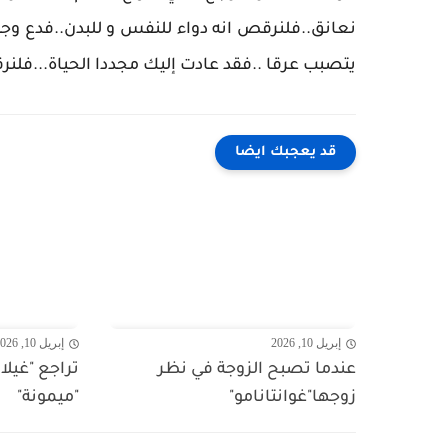
نعانق..فلنرقص انه دواء للنفس و للبدن..فدع 
يتصبب عرقا ..فقد عادت إليك مجددا الحياة...فلنر
قد يعجبك ايضا
إبريل 10, 2026
إبريل 10, 2026
عندما تصبح الزوجة في نظر
تراجع "غيلا
زوجها"غوانتانامو"
"ميمونة"