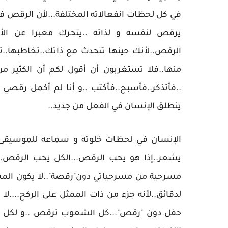
في كل لحظات انفعالاته المختلفة...لأن الرقص فعل 
يرقص لنفسه و لذاته ..يتحرك معبرا عن ال
الرقص..لأنك حينها تتحدث مع ذاتك..تخاطبها..تع
منها..فلا تستغربون أن أقول لكم أن الكثير م
..فأتذكر..فأسبح..فأكتب ..و أنا لم أكمل رقصي ب
ينطلق الإنسان في الفعل من جديد..
الإنسان في لحظات خلوته و سماعه للموسيقى 
يشعر..إذا هو يحب الرقص...الكل يحب الرقص..
مسرحية من مسرحياتي دون"رقصة"..لا يكون المس
لدقائق..لأنه جزء من ذات الممثل على الركح....ل
حفل دون "رقص"...كل الشعوب ترقص ..و لكل وط