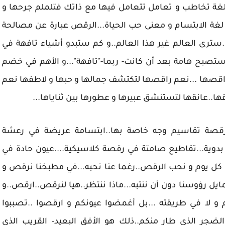
لغة تخاطب و تعامل تتعامل فيها مع ذاتك فتلملم جرحها و
 لغة الابتسام و معنى حب الحياة...الرقص عبارة عن مصالحة
سترى العالم غير هذا العالم..و كم ستبدو أشياء تافهة في
تصبح هامة بعد أن كانت- ربما-"تافهة"...و الأهم في خضم
اقصها ...نعم راقصها لتكتشف جمالها و حبها و لاطفها نعم
ا..عانقها لتستنشق عبيرها و عطورها بين ثناياها...
 رقصة تقاسيم وجه خاصة بها..ابتسامة عريضة في رعشة
بدوية...تقاطيع صامتة في رقصة كلاسيكية....عيون حادة في
 كل يوم و نحب الرقص..رغما عنا نحبه...في مطبخنا نرقص و
ل رؤوسنا دون أن ننتبه...ماذا ننتظر..هيا لنرقص..ارقص..و
و لا في طريقته ...بل أغمضوا عيونكم و ارقصوا ..تصببوا
الضجر الذي طار منكم..ذلك هو الأفق البعيد- القريب الذي