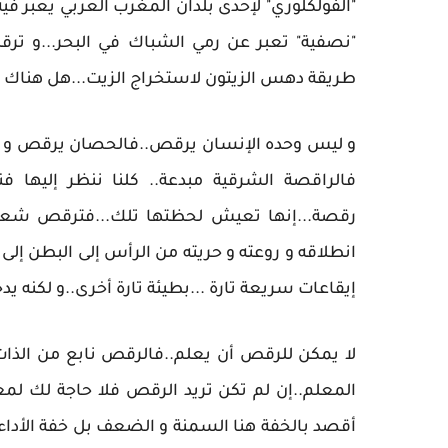
"الفولكلوري" لإحدى بلدان المغرب العربي يعبر في
"نصفية" تعبر عن رمي الشباك في البحر...و ترق
طريقة دهس الزيتون لاستخراج الزيت...هل هناك أ
و ليس وحده الإنسان يرقص..فالحصان يرقص و ا
فالراقصة الشرقية مبدعة.. كلنا ننظر إليها فنخ
رقصة...إنها تعيش لحظتها تلك...فترقص شعوره
انطلاقه و روعته و حريته من الرأس إلى البطن إلى
إيقاعات سريعة تارة ...بطيئة تارة أخرى..و لكنه يد
لا يمكن للرقص أن يعلم..فالرقص نابع من الذات.
المعلم..إن لم تكن تريد الرقص فلا حاجة لك ل
أقصد بالخفة هنا السمنة و الضعف بل خفة الأداء 