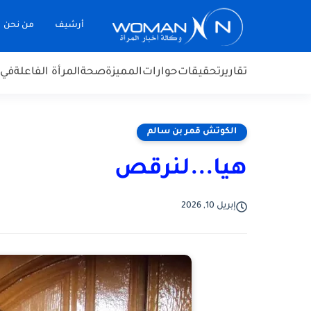
أرشيف
من نحن
تقارير
تحقيقات
حوارات
المميزة
صحة
المرأة الفاعلة
في 
الكوتش قمر بن سالم
هيا...لنرقص
إبريل 10, 2026