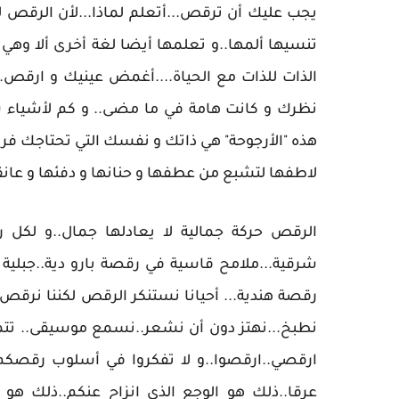
يجب عليك أن ترقص...أتعلم لماذا...لأن الرقص 
تنسيها ألمها..و تعلمها أيضا لغة أخرى ألا وهي
الذات للذات مع الحياة....أغمض عينيك و ارقص..
نظرك و كانت هامة في ما مضى.. و كم لأشياء س
هذه "الأرجوحة" هي ذاتك و نفسك التي تحتاجك فر
لاطفها لتشبع من عطفها و حنانها و دفئها و عانقه
الرقص حركة جمالية لا يعادلها جمال..و لكل
شرقية...ملامح قاسية في رقصة بارو دية..جبلية 
رقصة هندية... أحيانا نستنكر الرقص لكننا نرقص
نطبخ...نهتز دون أن نشعر..نسمع موسيقى.. تتماي
ارقصي..ارقصوا..و لا تفكروا في أسلوب رقصكم 
عرقا..ذلك هو الوجع الذي انزاح عنكم..ذلك هو 