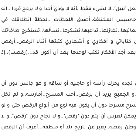
"نبيل"..لا لشيء فقط لأنه لا يؤذي أحدا و لا يزعج فردا ..انه
أحاسيس المختلفة..أصدق اللحظات ..لحظة انطلاقك في
اتبها..تغازلها..تداعبها.تشكرها..تسألها..تستخرج طاقاتك
ن كتاباتي و أفكاري و أشعاري كتبتها أثناء الرقص..أرقص
عد أجد الأفكار تكتب لوحدها بعد أن أكون قد...(رقصت)..إذ
تجده يحرك رأسه أو حاجبيه أو ساقه و هو جالس دون أن
و الجميع يريد أن يرقص..أحب المسرح..أمارسه..و لم تخل
رح مسرحا دون أن يكون فيه نوع من أنواع الرقص حتى و لو
ا يمكن لعرس أن يتم دون "رقص"..و لا نجاح دون "رقص"..و لا
ن رقصه..يعبر عن تاريخ بلد أو منطقة...أعرف أن الرقص