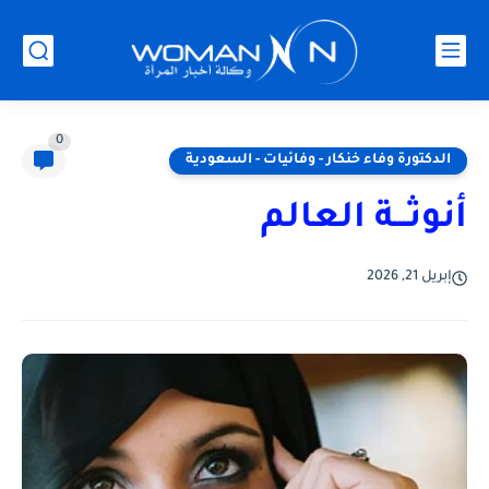
0
الدكتورة وفاء خنكار - وفائيات - السعودية
أنوثـــة العالم
إبريل 21, 2026