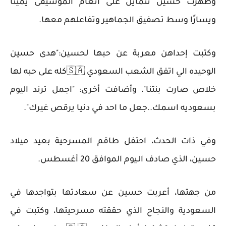
وظهرت حسين تتمايل على أنغام الموسيقى يمينًا
ويسارًا وسط تصفيق الجماهير وتفاعلهم معها.
وكتبت إحداهن معربة عن حبها لحسين:"هدى حسين
الوحيده الي اتفق الشعب السعودي 🇸🇦كله على حبه لها
خلاص صارت بنتنا"، وأضافت أخرى: "اجمل ترند اليوم
بسعوديه اسمك..جعل ما احد في دنيا يرقص غيرك".
وفي ذات الحدث، احتفل طاقم المسرحية بعيد ميلاد
حسين، الذي صادف الـيوم الموافق 20 أغسطس.
من جهتها، أعربت حسين عن سعادتها بتواجدها في
السعودية والنجاح الذي حققته مسرحيتها، وكتبت في