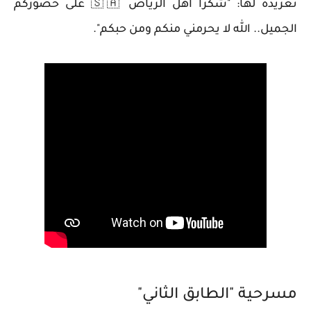
تغريدة لها: "شكرا أهل الرياض 🇸🇦 على حضوركم
الجميل.. الله لا يحرمني منكم ومن حبكم".
مسرحية "الطابق الثاني"