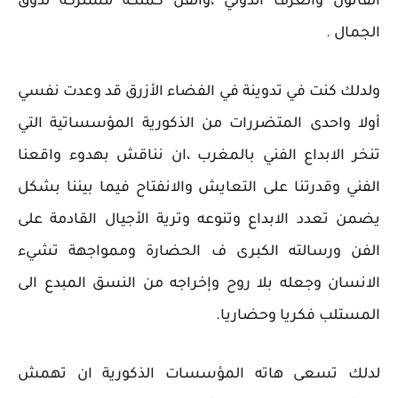
القانون والعرف الدولي ،والفن كملكة مشتركة لدوق
الجمال .
ولدلك كنت في تدوينة في الفضاء الأزرق قد وعدت نفسي
أولا واحدى المتضررات من الذكورية المؤسساتية التي
تنخر الابداع الفني بالمغرب ،ان نناقش بهدوء واقعنا
الفني وقدرتنا على التعايش والانفتاح فيما بيننا بشكل
يضمن تعدد الابداع وتنوعه وترية الأجيال القادمة على
الفن ورسالته الكبرى ف الحضارة وممواجهة تشيء
الانسان وجعله بلا روح وإخراجه من النسق المبدع الى
المستلب فكريا وحضاريا.
لدلك تسعى هاته المؤسسات الذكورية ان تهمش