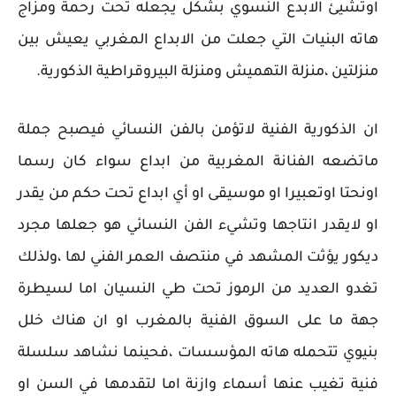
اوتشيئ الابدع النسوي بشكل يجعله تحت رحمة ومزاج
هاته البنيات التي جعلت من الابداع المغربي يعيش بين
منزلتين ،منزلة التهميش ومنزلة البيروقراطية الذكورية.
ان الذكورية الفنية لاتؤمن بالفن النسائي فيصبح جملة
ماتضعه الفنانة المغربية من ابداع سواء كان رسما
اونحتا اوتعبيرا او موسيقى او أي ابداع تحت حكم من يقدر
او لايقدر انتاجها وتشيء الفن النسائي هو جعلها مجرد
ديكور يؤثت المشهد في منتصف العمر الفني لها ،ولذلك
تغدو العديد من الرموز تحت طي النسيان اما لسيطرة
جهة ما على السوق الفنية بالمغرب او ان هناك خلل
بنيوي تتحمله هاته المؤسسات ،فحينما نشاهد سلسلة
فنية تغيب عنها أسماء وازنة اما لتقدمها في السن او