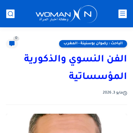
0
الباحث : رضوان بوسنينة - المغرب
الفن النسوي والذكورية
المؤسساتية
مايو 3, 2026