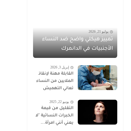
يوليو 21, 2026
تمييز هيكلي واضح ضد النساء
الأجنبيات في الدانمرك
إبريل 3, 2026
القابلة مهنة لإنقاذ
الملايين من النساء
تعاني التهميش
يونيو 22, 2025
التقليل من قيمة
الخبرات النسائية "لا
يعني أنني امرأة...