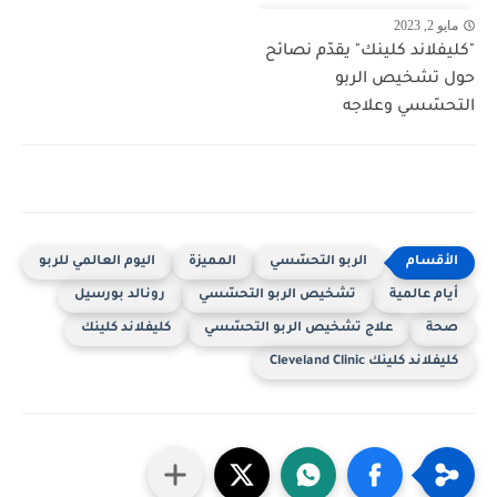
مايو 2, 2023
"كليفلاند كلينك" يقدّم نصائح
حول تشخيص الربو
التحسّسي وعلاجه
الربو التحسّسي
المميزة
اليوم العالمي للربو
أيام عالمية
تشخيص الربو التحسّسي
رونالد بورسيل
صحة
علاج تشخيص الربو التحسّسي
كليفلاند كلينك
كليفلاند كلينك Cleveland Clinic