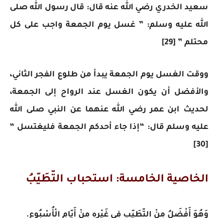
سعيد الخدري رضي الله عنه قال: قال رسول الله صلى
الله عليه وسلم: ” غسل يوم الجمعة واجب على كل
محتلم ” [29]
ووقت الغسل يوم الجمعة يبدأ من طلوع الفجر الثاني،
والأفضل أن يكون الغسل عند الرواح إلى الجمعة،
لحديث ابن عمر رضي الله عنهما عن النبي صلى الله
عليه وسلم قال: “إذا جاء أحدكم الجمعة فليغتسل “
[30]
الخاصية الخامسة: استحباب التّطَيّبُ
وَهُوَ أَفْضَلُ مِنْ التّطَيّبِ فِي غَيْرِهِ مِنْ أَيّامِ الْأُسْبُوعِ.