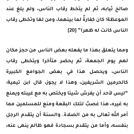
صالح ثيابه، ثم لم يتخط رقاب الناس، ولم يلغ عند
الموعظة؛ كان كفارةً لما بينهما، ومن لغا وتخطى رقاب
الناس كانت له ظهرا” [20]
ومما يتعلق بهذا ما يفعله بعض الناس من حجز مكان
لهم يوم الجمعة، ثم يحضر متأخرا ويتخطى رقاب
الناس، ويحصل هذا في بعض الجوامع الكبيرة
كالحرمين الشريفين، وهذا لا يجوز، قال ابن تيمية:
“ليس لأحد أن يفرش شيئا ويختص به مع غيبته ويمنع
به غيره، هذا غصبٌ لتلك البقعة ومنع للمسلمين مما
أمر الله تعالى به من الصلاة. والسنة أن يتقدم الرجل
بنفسه، وأما من يتقدم بسجادة فهو ظالم ينهى عنه،