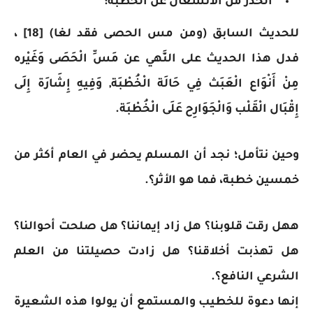
الحذر من الانشغال عن الخطبة:
للحديث السابق (ومن مس الحصى فقد لغا) [18] ،
فدل هذا الحديث على النَّهي عن مَسِّ الْحَصَى وَغَيْره
مِنْ أَنْوَاع الْعَبَث فِي حَالَة الْخُطْبَة, وَفِيهِ إِشَارَة إِلَى
إِقْبَال الْقَلْب وَالْجَوَارِح عَلَى الْخُطْبَة.
وحين نتأمل؛ نجد أن المسلم يحضر في العام أكثر من
خمسين خطبة، فما هو الأثر؟.
ههل رقت قلوبنا؟ هل زاد إيماننا؟ هل صلحت أحوالنا؟
هل تهذبت أخلاقنا؟ هل زادت حصيلتنا من العلم
الشرعي النافع؟.
إنها دعوة للخطيب والمستمع أن يولوا هذه الشعيرة