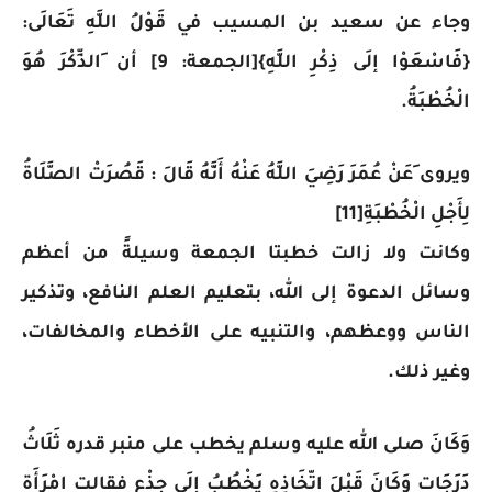
وجاء عن سعيد بن المسيب في قَوْلُ اللَّهِ تَعَالَى:
{فَاسْعَوْا إلَى ذِكْرِ اللَّهِ}[الجمعة: 9] أن َالذِّكْرَ هُوَ
الْخُطْبَةُ.
ويروى َعَنْ عُمَرَ رَضِيَ اللَّهُ عَنْهُ أَنَّهُ قَالَ : قَصُرَتْ الصَّلَاةُ
لِأَجْلِ الْخُطْبَةِ[11]
وكانت ولا زالت خطبتا الجمعة وسيلةً من أعظم
وسائل الدعوة إلى الله، بتعليم العلم النافع، وتذكير
الناس ووعظهم، والتنبيه على الأخطاء والمخالفات،
وغير ذلك.
وَكَانَ صلى الله عليه وسلم يخطب على منبر قدره ثَلَاثُ
دَرَجَاتٍ وَكَانَ قَبْلَ اتّخَاذِهِ يَخْطُبُ إلَى جِذْعٍ فقالت امْرَأَة