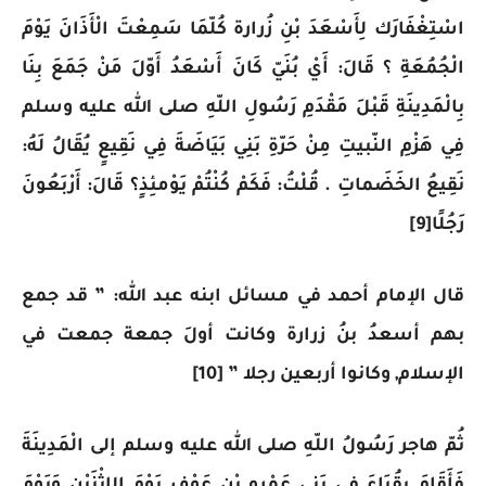
اسْتِغْفَارَك لِأَسْعَدَ بْنِ زُرارة كُلّمَا سَمِعْتَ الْأَذَانَ يَوْمَ
الْجُمُعَةِ ؟ قَالَ: أَيْ بُنَيّ كَانَ أَسْعَدُ أَوّلَ مَنْ جَمَعَ بِنَا
بِالْمَدِينَةِ قَبْلَ مَقْدَمِ رَسُولِ اللّهِ صلى الله عليه وسلم
فِي هَزْمِ النّبيتِ مِنْ حَرّةِ بَنِي بَيَاضَةَ فِي نَقِيعٍ يُقَالُ لَهُ:
نَقِيعُ الخَضَماتِ . قُلْتُ: فَكَمْ كُنْتُمْ يَوْمئِذٍ؟ قَالَ: أَرْبَعُونَ
رَجُلًا[9]
قال الإمام أحمد في مسائل ابنه عبد الله: ” قد جمع
بهم أسعدُ بنُ زرارة وكانت أولَ جمعة جمعت في
الإسلام, وكانوا أربعين رجلا ” [10]
ثُمّ هاجر رَسُولُ اللّهِ صلى الله عليه وسلم إلى الْمَدِينَةَ
فَأَقَامَ بِقُبَاءَ فِي بَنِي عَمْرِو بْنِ عَوْف يَوْمَ الِاثْنَيْنِ وَيَوْمَ