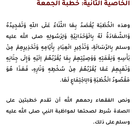
الخاصية الثانية: خطبة الجمعة
وهذه الْخُطْبَة يُقْصَدُ بِهَا الثّنَاءُ عَلَى اللّهِ وَتَمْجِيدُهُ
وَالشّهَادَةُ لَهُ بِالْوَحْدَانِيّةِ وَلِرَسُولِهِ صلى الله عليه
وسلم بِالرّسَالَةِ، وَتَذْكِيرِ الْعِبَادِ بِأَيّامِهِ وَتَحْذِيرِهِمْ مِنْ
بَأْسِهِ وَنِقْمَتِهِ وَوَصِيّتِهِمْ بِمَا يُقَرّبُهُمْ إلَيْهِ وَإِلَى جِنَانِهِ
وَنَهْيِهِمْ عَمّا يُقَرّبُهُمْ مِنْ سُخْطِهِ وَنَارِهِ، فَهَذَا هُوَ
مَقْصُودُ الْخُطْبَةِ وَالِاجْتِمَاعِ لَهَا.
ونص الفقهاء رحمهم الله أن تقدم خطبتين على
الصلاة شرط لصحتها لمواظبة النبي صلى الله عليه
وسلم على ذلك.