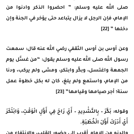
صلى الله عليه وسلم: ” احضروا الذكر وادنوا من
الإمام، فإن الرجل لا يزال يتباعد حتى يؤخر في الجنة وإن
دخلها ” [22]
وعن أوس بن أوس الثقفي رضي الله عنه قال: سمعت
رسول الله صلى الله عليه وسلم يقول: “من غسَّل يوم
الجمعة واغتسل، وبكَّر وابتكر، ومشى ولم يركب، ودنا
من الإمام، واستمع ولم يلغ، كان له بكل خطوة عمل
سنة؛ أجر صيامها وقيامها” [23]
وقوله: بَكَّرَ – بِالتَّشْدِيدِ – أَيْ رَاحَ فِي أَوَّلِ الْوَقْتِ، وَابْتَكَرَ
أَيْ أَدْرَكَ أَوَّلَ الْخُطْبَةِ.
والدنو من الإمام أقرب إلى حضور القلب، والانتفاع من