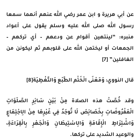
عن أبي هريرة و ابن عمر رضي الله عنهم أنهما سمعا
رسول الله صلى الله عليه وسلم يقول على أعواد
منبره: “لينتهين أقوام عن ودعهم – أي تركهم –
الجمعات أو ليختمن الله على قلوبهم ثم ليكونن من
الغافلين” [7]
قال النووي: وَمَعْنَى الْخَتْم الطَّبْع وَالتَّغْطِيَة[8]
وقد خُصّتْ هذه الصلاة مِنْ بَيْنِ سَائِرِ الصّلَوَاتِ
الْمَفْرُوضَاتِ بِخَصَائِصَ لَا تُوجَدُ فِي غَيْرِهَا مِنْ الِاجْتِمَاعِ
وَاشْتِرَاطِ الْإِقَامَةِ وَالِاسْتِيطَانِ وَالْجَهْرِ بِالْقِرَاءَةِ،
والوعيد الشديد على تركها.