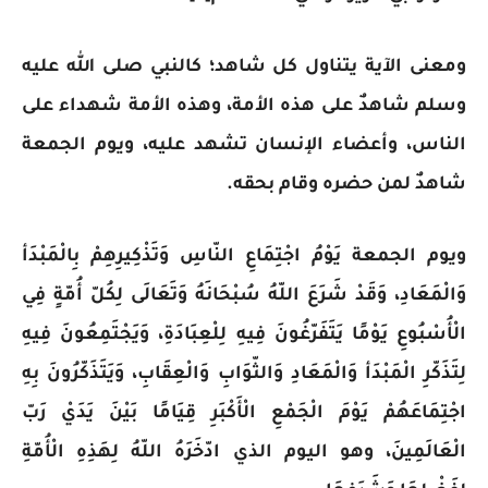
ومعنى الآية يتناول كل شاهد؛ كالنبي صلى الله عليه
وسلم شاهدٌ على هذه الأمة، وهذه الأمة شهداء على
الناس، وأعضاء الإنسان تشهد عليه، ويوم الجمعة
شاهدٌ لمن حضره وقام بحقه.
ويوم الجمعة يَوْمُ اجْتِمَاعِ النّاسِ وَتَذْكِيرِهِمْ بِالْمَبْدَأ
وَالْمَعَادِ، وَقَدْ شَرَعَ اللّهُ سُبْحَانَهُ وَتَعَالَى لِكُلّ أُمّةٍ فِي
الْأُسْبُوعِ يَوْمًا يَتَفَرّغُونَ فِيهِ لِلْعِبَادَةِ، وَيَجْتَمِعُونَ فِيهِ
لِتَذَكّرِ الْمَبْدَأ وَالْمَعَادِ وَالثّوَابِ وَالْعِقَابِ، وَيَتَذَكّرُونَ بِهِ
اجْتِمَاعَهُمْ يَوْمَ الْجَمْعِ الْأَكْبَرِ قِيَامًا بَيْنَ يَدَيْ رَبّ
الْعَالَمِينَ، وهو اليوم الذي ادّخَرَهُ اللّهُ لِهَذِهِ الْأُمّةِ