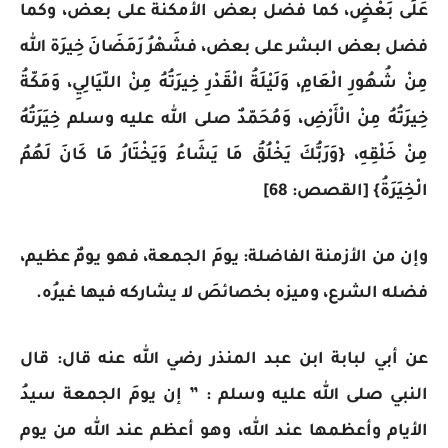
عَلَى بَعْضٍ، كما فضل بعض الأمكنة على بعض، وكما
فضل بعض البشر على بعض، فشَهْرُ رَمَضَانَ خِيرَة الله
مِنْ شُهُورِ الْعَامِ، وَلَيْلَةُ الْقَدْرِ خِيرَتُهُ مِنْ اللّيَالِيِ، وَمَكّةُ
خِيرَتُهُ مِنْ الْأَرْضِ، وَمُحَمّدٌ صلى الله عليه وسلم خِيَرَتُهُ
مِنْ خَلْقِهِ، {وَرَبُّكَ يَخْلُقُ مَا يَشَاءُ وَيَخْتَارُ مَا كَانَ لَهُمُ
الْخِيَرَةُ} [القصص: 68]
وإن من الأزمنة الفاضلة: يومَ الجمعة، فهو يومٌ عظيم،
فضله الشرع، وميزه بخصائصَ لا يشاركه فيها غيرُه.
عن أبي لبابة ابن عبد المنذر رضي الله عنه قال: قال
النبي صلى الله عليه وسلم : ” إن يومَ الجمعة سيدُ
الأيام وأعظمها عند الله، وهو أعظم عند الله من يوم