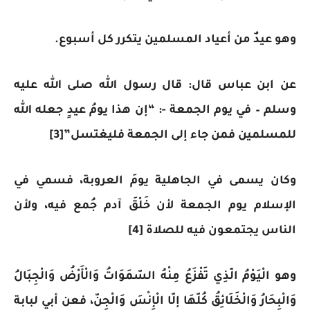
وهو عيدٌ من أعياد المسلمين يتكرر كل أسبوع.
عن ابن عباس قال: قال رسول الله صلى الله عليه
وسلم – في يوم الجمعة -: “إن هذا يومُ عيدٍ جعله الله
للمسلمين فمن جاء إلى الجمعة فليغتسل”[3]
وكان يسمى في الجاهلية يومَ العروبة، فسمي في
الإسلام يوم الجمعة لأن خَلْقَ آدم جُمع فيه، ولأن
الناس يجتمعون فيه للصلاة [4]
وهو الْيَوْمُ الّذِي تَفْزَعُ مِنْهُ السّمَوَاتُ وَالْأَرْضُ وَالْجِبَالُ
وَالْبِحَارُ وَالْخَلَائِقُ كُلّهَا إلّا الْإِنْسَ وَالْجِنّ، فعن أبي لبابة