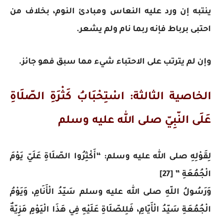
ينتبه إن ورد عليه النعاس ومبادئ النوم، بخلاف من
احتبى برباط فإنه ربما نام ولم يشعر.
وإن لم يترتب على الاحتباء شيء مما سبق فهو جائز.
الخاصية الثالثة: اسْتِحْبَابُ كَثْرَةِ الصّلَاةِ
عَلَى النّبِيّ صلى الله عليه وسلم
لِقَوْلِهِ صلى الله عليه وسلم: “أَكْثِرُوا الصّلَاةِ عَلَيّ يَوْمَ
الْجُمُعَةِ ” [27]
وَرَسُولُ اللّهِ صلى الله عليه وسلم سَيّدُ الْأَنَامِ، وَيَوْمُ
الْجُمُعَةِ سَيّدُ الْأَيّامِ، فَلِلصّلَاةِ عَلَيْهِ فِي هَذَا الْيَوْمِ مَزِيّةٌ