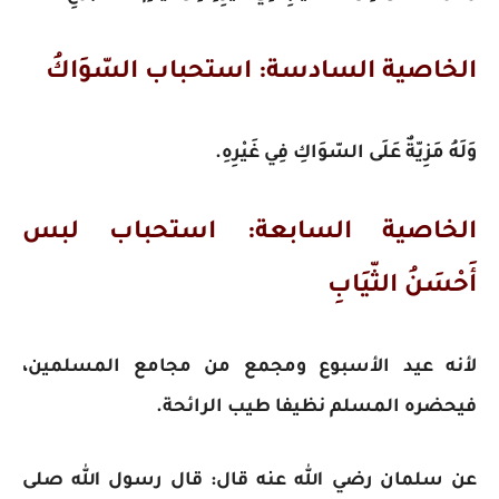
الخاصية السادسة: استحباب السّوَاكُ
وَلَهُ مَزِيّةٌ عَلَى السّوَاكِ فِي غَيْرِهِ.
الخاصية السابعة: استحباب لبس
أَحْسَنُ الثّيَابِ
لأنه عيد الأسبوع ومجمع من مجامع المسلمين،
فيحضره المسلم نظيفا طيب الرائحة.
عن سلمان رضي الله عنه قال: قال رسول الله صلى