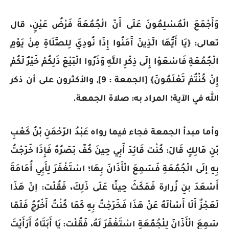
وَأَجْمَعَ الْمُسْلِمُونَ عَلَى أَنّ الْجُمُعَةَ فَرْضُ عَيْنٍ، قال
تعالى: {يَا أَيُّهَا الَّذِينَ آَمَنُوا إِذَا نُودِيَ لِلصَّلَاةِ مِنْ يَوْمِ
الْجُمُعَةِ فَاسْعَوْا إِلَى ذِكْرِ اللَّهِ وَذَرُوا الْبَيْعَ ذَلِكُمْ خَيْرٌ لَكُمْ
إِنْ كُنْتُمْ تَعْلَمُونَ} [الجمعة : 9], والأكثرون على أن ذكر
الله في الآية؛ المراد به: صلاة الجمعة.
وأما مبدأ الجمعة فجاء فيما رواه عَبْدُ الرّحْمَنِ بْنُ كَعْبِ
بْنِ مَالِكٍ قَالَ: كُنْت قَائِدَ أَبِي حِينَ كُفّ بَصَرُهُ فَإِذَا خَرَجْتُ
بِهِ إلَى الْجُمُعَةِ فَسَمِعَ الْأَذَانَ بِهَا؛ اسْتَغْفَرَ لِأَبِي أُمَامَةَ
أَسْعَدَ بنِ زُرارة فَمَكَثَ حِينًا عَلَى ذَلِكَ، فَقُلْت: إنّ هَذَا
لَعَجْزٌ أَلَا أَسْألَهُ عَنْ هَذَا فَخَرَجْتُ بِهِ كَمَا كُنْتُ أَخْرُجُ فَلَمّا
سَمِعَ الْأَذَانَ لِلْجُمُعَةِ اسْتَغْفَرَ لَهُ، فَقُلْت: يَا أَبَتَاهُ أَرَأَيْتَ