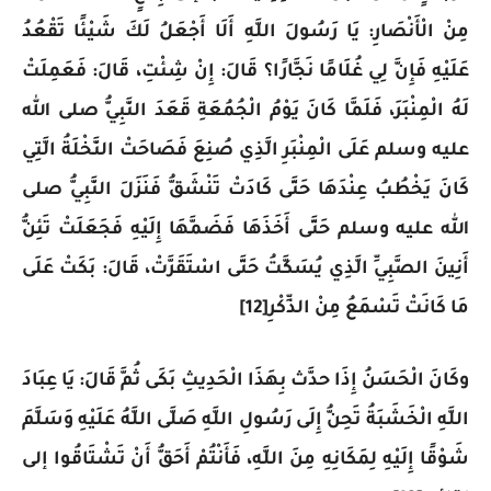
مِنْ الْأَنْصَارِ: يَا رَسُولَ اللَّهِ أَلَا أَجْعَلُ لَكَ شَيْئًا تَقْعُدُ
عَلَيْهِ فَإِنَّ لِي غُلَامًا نَجَّارًا؟ قَالَ: إِنْ شِئْتِ، قَالَ: فَعَمِلَتْ
لَهُ الْمِنْبَرَ، فَلَمَّا كَانَ يَوْمُ الْجُمُعَةِ قَعَدَ النَّبِيُّ صلى الله
عليه وسلم عَلَى الْمِنْبَرِ الَّذِي صُنِعَ فَصَاحَتْ النَّخْلَةُ الَّتِي
كَانَ يَخْطُبُ عِنْدَهَا حَتَّى كَادَتْ تَنْشَقُّ فَنَزَلَ النَّبِيُّ صلى
الله عليه وسلم حَتَّى أَخَذَهَا فَضَمَّهَا إِلَيْهِ فَجَعَلَتْ تَئِنُّ
أَنِينَ الصَّبِيِّ الَّذِي يُسَكَّتُ حَتَّى اسْتَقَرَّتْ، قَالَ: بَكَتْ عَلَى
مَا كَانَتْ تَسْمَعُ مِنْ الذِّكْرِ[12]
وكَانَ الْحَسَنُ إِذَا حدَّث بِهَذَا الْحَدِيثِ بَكَى ثُمَّ قَالَ: يَا عِبَادَ
اللَّهِ الْخَشَبَةُ تَحِنُّ إِلَى رَسُولِ اللَّهِ صَلَّى اللَّهُ عَلَيْهِ وَسَلَّمَ
شَوْقًا إِلَيْهِ لِمَكَانِهِ مِنَ اللَّهِ، فَأَنْتُمْ أَحَقُّ أَنْ تَشْتَاقُوا إلى