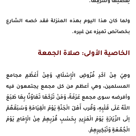
لِفَضْلِهَا وَشَرَفِهَا.
ولما كان هذا اليوم بهذه المنزلة فقد خصه الشارع
بخصائص تميزه عن غيره.
الخاصية الأولى: صلاة الجمعة
وهِيَ مِنْ آكَدِ فُرُوضِ الْإِسْلَامِ، وَمِنْ أَعْظَمِ مجامع
المسلمين، وهي أعظم من كل مجمع يجتمعون فيه
وأفرضه سوى مجمع عَرَفَةَ، وَمَنْ تَرَكَهَا تَهَاوُنًا بِهَا طَبَعَ
اللّهُ عَلَى قَلْبِهِ، وَقُرب أَهْلَ الْجَنّةِ يَوْمَ الْقِيَامَةِ وَسَبَقَهُمْ
إلَى الزّيَارَةِ يَوْمَ الْمَزِيدِ بِحَسْبِ قُرْبِهِمْ مِنْ الْإِمَامِ يَوْمَ
الْجُمُعَةِ وَتَبْكِيرِهِمْ.