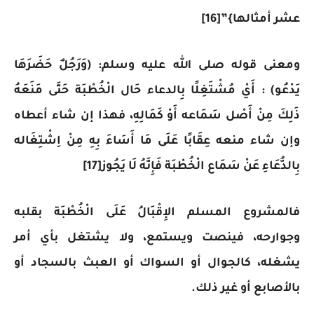
عشر أمثالها}”[16]
ومعنى قوله صلى الله عليه وسلم: (وَرَجُلٌ حَضَرَهَا
يَدْعُو) : أَيْ مُشْتَغِلًا بِالدعاء حَال الْخُطْبَة حَتَّى مَنَعَهُ
ذَلِكَ مِنْ أَصْل سَمَاعه أَوْ كَمَالِهِ، فهذا إن شاء أعطاه
وإن شاء منعه عِقَابًا عَلَى مَا أَسَاءَ بِهِ مِنْ اِشْتِغَاله
بِالدُّعَاءِ عَنْ سَمَاع الْخُطْبَة فَإِنَّهُ لَا يَجُوز[17]
فالمشروع المسلم الإِقْبَالُ عَلَى الْخُطْبَة بقلبه
وجوارحه، فينصت ويستمع، ولا يشتغل بأي أمر
يشغله، كالجوال أو السواك أو العبث بالسجاد أو
بالأصابع أو غير ذلك.