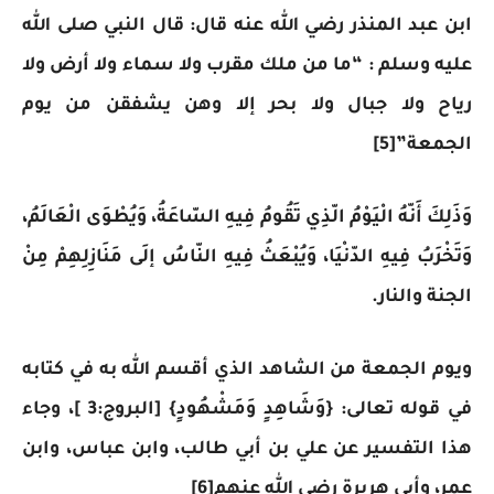
ابن عبد المنذر رضي الله عنه قال: قال النبي صلى الله
عليه وسلم : “ما من ملك مقرب ولا سماء ولا أرض ولا
رياح ولا جبال ولا بحر إلا وهن يشفقن من يوم
الجمعة”[5]
وَذَلِكَ أَنّهُ الْيَوْمُ الّذِي تَقُومُ فِيهِ السّاعَةُ، وَيُطْوَى الْعَالَمُ،
وَتَخْرَبُ فِيهِ الدّنْيَا، وَيُبْعَثُ فِيهِ النّاسُ إلَى مَنَازِلِهِمْ مِنْ
الجنة والنار.
ويوم الجمعة من الشاهد الذي أقسم الله به في كتابه
في قوله تعالى: {وَشَاهِدٍ وَمَشْهُودٍ} [البروج:3 ]، وجاء
هذا التفسير عن علي بن أبي طالب، وابن عباس، وابن
عمر، وأبي هريرة رضي الله عنهم[6]