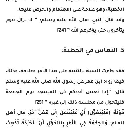
الخطبة، وهو علامة على الاهتمام والحرص عليها.
وقد قال النبي صلى الله عليه وسلم: ” لا يزال قوم
يتأخرون حتى يؤخرهم الله ” [24]
5. النعاس في الخطبة:
فقد جاءت السنة بالتنبيه على هذا الأمر وعلاجه، وذلك
فيما رواه ابن عمر عن رسول الله صلى الله عليه وسلم
قال: “إذا نعس أحدكم في المسجد يوم الجمعة
فليتحول من مجلسه ذلك إلى غيره ” [25]
قَوْلُهُ: (فَلْيَتَحَوَّلْ) أَيْ فَلْيَنْتَقِلْ إِلَى مَحَلٍّ آخَرَ. قال أهل
العلم: وَالْحِكْمَةُ فِي الْأَمْرِ بِالتَّحَوُّلِ أَنَّ الْحَرَكَةَ تُذْهِبُ