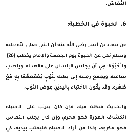
النُّعَاسَ.
6. الحبوة في الخطبة:
عن معاذ بن أنس رضي الله عنه أن النبي صلى الله عليه
وسلم نهى عن الحبوة يوم الجمعة والإمام يخطب [26]
والْحُبْوَة: هِيَ أَنْ يجلس الإنسان على مقعدته، وينصب
ساقيه، ويجمع رجليه إلى بطنه بِثَوْبٍ يَجْمَعهُمَا بِهِ مَعَ
ظَهْره، وَقَدْ يَكُون الِاحْتِبَاء بِالْيَدَيْنِ عِوَض الثَّوْب.
والحديث متكلم فيه، فإن كان يترتب على الاحتباء
انكشاف العورة فهو محرم، وإن كان يجلب النعاس
فهو مكروه، ولذا من أراد الاحتباء فليحتب بيديه، كي