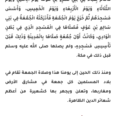
الثّلَاثَاءِ وَيَوْمَ الْأَرْبِعَاءِ وَيَوْمَ الْخَمِيسِ، وَأَسّسَ
مَسْجِدَهُمْ ثُمّ خَرَجَ يَوْمَ الْجُمُعَةِ فَأَدْرَكَتْهُ الْجُمُعَةُ فِي بَنِي
سَالِمِ بْنِ عَوْفٍ فَصَلّاهَا فِي الْمَسْجِدِ الّذِي فِي بَطْنِ
الْوَادِي، وَكَانَتْ أَوّلَ جُمُعَةٍ صَلّاهَا بِالْمَدِينَةِ وَذَلِكَ قَبْلَ
تَأْسِيسِ مَسْجِدِهِ، ولم يصلها صلى الله عليه وسلم
قبل ذلك في مكة.
ومنذ ذلك الحين إلى يومنا هذا وصلاة الجمعة تقام في
بلاد المسلمين كل جمعة في مشارق الأرض
ومغاربها، وتعلن ويجهر بها كشعيرة من أعظم
شعائر الدين الظاهرة.