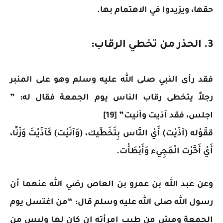
حقها، ويزيدوا في الاهتمام بها.
3. الحذر من تخطي الرقاب:
فقد رأى النبي صلى الله عليه وسلم وهو على المنبر
رجلاً يتخطى رقاب الناس يوم الجمعة فقال له: ”
اجلس، فقد آذيت وآنيت” [19]
ققَوْله (آذَيْت) أَيْ النَّاس بِتَخَطِّيك، (وَآنَيْت) كَآذَيْتَ وَزْنًا،
أَيْ أَخَّرْت الْمَجِيء وَأَبْطَأْت.
وعن عبد الله بن عمرو بن العاص رضي الله عنهما أن
رسول الله صلى الله عليه وسلم قال: “من اغتسل يوم
الجمعة ومسّ من طيب امرأته إن كان لها ولبس من