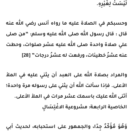
لَيْسَتْ لِغَيْرِهِ.
وحسبكم في الصلاة عليه ما رواه أنس رضي الله عنه
قال : قال رسول الله صلى الله عليه وسلم: “من صلى
علي صلاة واحدة صلى الله عليه عشر صلوات، وحطت
عنه عشرُ خطيئات، ورفعت له عشرُ درجات” [28]
والمراد بصلاة الله على العبد أن يثني عليه في الملأ
الأعلى. فإذا سألت الله أن يثني على رسوله مرة واحدة؛
أثنى الله عليك باسمك عشر مرات في الملأ الأعلى.
الخاصية الرابعة: مشروعية الاغْتِسَالِ
وَهُوَ مُؤَكّدٌ جِدّا، والجمهور على استحبابه، لحديث أبي