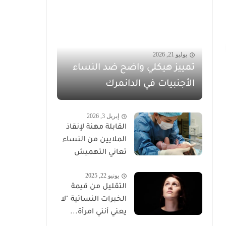
يوليو 21, 2026
تمييز هيكلي واضح ضد النساء
الأجنبيات في الدانمرك
إبريل 3, 2026
القابلة مهنة لإنقاذ
الملايين من النساء
تعاني التهميش
يونيو 22, 2025
التقليل من قيمة
الخبرات النسائية "لا
يعني أنني امرأة...