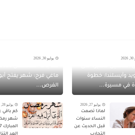
20
يوليو 30, 2026
 الشهيل سفيرةً لدى
يد وآيسلندا: خطوة
ماغي فرح: شهر يفتح أبو
ة في مسيرة...
الفرص...
يوليو 27, 2026
يوليو 28, 2026
لماذا تصمت
كم باقي ع
النساء سنوات
شهر رمض
قبل الحديث عن
التجارب
العد التناز