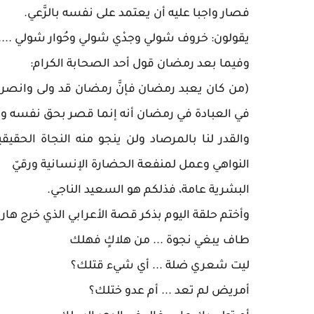
فصار واجبا عليه أن يعتمد على نفسه بالرَّعي.
يقولون: خروف شولي وجدْي شولي وحُوار شولي ....
وفيما بعد رمضان قول أحد الصحابة الكرام:
(من كان يعبد رمضان فإنَّ رمضان قد ولى وانصرم، وم
في العبادة في رمضان أنه إنما قصر بحق نفسه وظ
والقدر لنا بالمرصاد ولن ينجو منه النجاة الحقيقي
النواهي وعمل لمنفعة الحضارة الإنسانية ورقيّ
البشرية عامة، فذلكم هو السعيد الناجي.
وأختم حلقة اليوم بذكر قصة الأعرابي الذي خرج هارب
طاف يبغي نجوة ... من هلاكٍ فهلك
ليت شعري ضلة ... أي شيء قتلك؟
أمريض لم تعد ... أم عدو ختلك؟