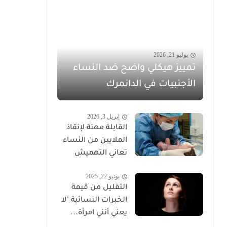
يوليو 21, 2026
تمييز هيكلي واضح ضد النساء
الأجنبيات في الدانمرك
إبريل 3, 2026
القابلة مهنة لإنقاذ
الملايين من النساء
تعاني التهميش
يونيو 22, 2025
التقليل من قيمة
الخبرات النسائية "لا
يعني أنني امرأة...