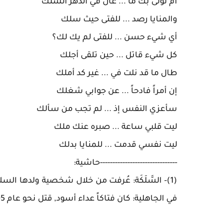
أم تولى بك ما ... غال في الدهر السلك
والمنايا رصد ... للفتى حيث سلك
أي شيء حسن ... للفتى لم يك لك؟
كل شيء قاتل ... حين تلقى أجلك
طال ما قد نلت في ... غير كد أملك
إن أمراً فادحاً ... عن جوابي شغلك
سأعزي النفس إذ ... لم تجب من سألك
ليت قلبي ساعة ... صبره عنك ملك
ليت نفسي قدمت ... للمنايا بدلك
-------------------------------حاشية:
(1)- السَّلَكَة: عُرفت من خلال شخصية ولدها ا
في الجاهلية: كان فتاكاً عداء أسود, قتل نحو عام 605 م, و 17 ق. هـ. فرثته أمه السلكة، والشعر من مجزوء المديد.