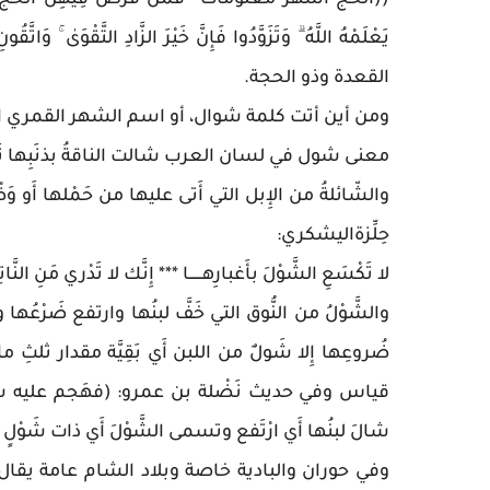
((الْحَجُّ أَشْهُرٌ مَّعْلُومَاتٌ ۚ فَمَن فَرَضَ فِيهِنَّ الْحَجَّ ف
القعدة وذو الحجة.
ومن أين أتت كلمة شوال، أو اسم الشهر القمري 
معنى شول في لسان العرب شالت الناقةُ بذنَبِها تَشولُه شَ
والشّائلةُ من الإِبل التي أَتى عليها من حَمْلها أَو
حِلِّزةاليشكري:
لا تَكْسَعِ الشَّوْلَ بأَغبارِهــــــا *** إِنَّك لا تَدْري مَنِ النَّاتِــــ
والشَّوْلُ من النُّوق التي خَفَّ لبنُها وارتفع ضَرْعُه
ضُروعِها إِلا شَولٌ من اللبن أَي بَقِيَّة مقدار ثلثِ 
قياس وفي حديث نَضْلة بن عمرو: (فهَجم عليه شَوا
شالَ لبنُها أَي ارْتَفع وتسمى الشَّوْلَ أَي ذات شَوْلٍ لأَ
وفي حوران والبادية خاصة وبلاد الشام عامة يقال ل