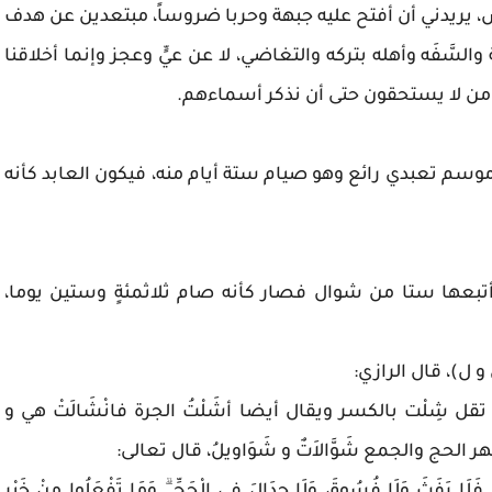
ريدني أن أفتح عليه جبهة وحربا ضروساً، مبتعدين عن هدف
لسَّفَه وأهله بتركه والتغاضي، لا عن عيٍّ وعجز وإنما أخلاقنا
راء من لا يستحقون حتى أن نذكر أسماءهم.
سم تعبدي رائع وهو صيام ستة أيام منه، فيكون العابد كأنه
بعها ستا من شوال فصار كأنه صام ثلاثمئةٍ وستين يوما،
 ل)، قال الرازي:
تقل شِلْت بالكسر ويقال أيضا أشَلْتُ الجرة فانْشَالَتْ هي و
 الحج والجمع شَوَّالاَتٌ و شَوَاويلُ، قال تعالى: