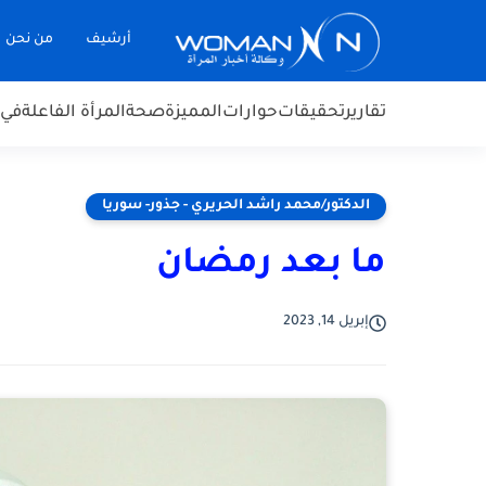
أرشيف
من نحن
تقارير
تحقيقات
حوارات
المميزة
صحة
المرأة الفاعلة
في 
الدكتور/محمد راشد الحريري - جذور- سوريا
ما بعد رمضان
إبريل 14, 2023