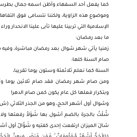
كما يفعل أحد السفهاء وأظن اسمه جمال بطرس، ي
وموضوع هذه الزاوية، ولكننا نتسامى فوق التفاهة وا
الإسلامية التي تربينا عليها تأبى علينا الانحدار و
ما بعد رمضان:
زمنيا يأتي شهر شوال بعد رمضان مباشرة، وفيه مو
صام السنة كلها:
السنة كما نعلم ثلاثمئة وستون يوما تقريبا،
ومن صام شهر رمضان فقد صام ثلاثين يوما وأت
وبتكرار فعلها كل عام يكون كمن صام الدهر!
وشوال أول أشهر الحج، وهو من الجذر الثلاثي (ش و
شُلْتُ بالجرة بالضم أشول بها شَوْلاً رفعتها ولا 
شالَ الميزان ارتفعت إحدى كفتيه و شَوَّالٌ أول أشهر