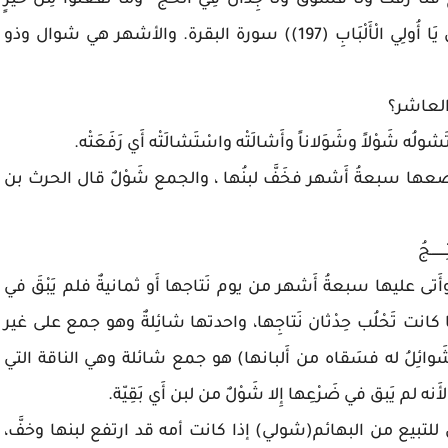
َلَا رَفَثَ وَلَا فُسُوقَ وَلَا جِدَالَ فِي الْحَجِّ ۗ وَمَا تَفْعَلُوا مِنْ خَيْرٍ
يَعْلَمْهُ اللَّهُ ۗ وَتَزَوَّدُوا فَإِنَّ خَيْرَ الزَّادِ التَّقْوَىٰ ۚ وَاتَّقُونِ يَا أُولِي الْأَلْبَابِ (197)) سورة البقرة. والأشهر هي شوال وذو
العاشر؟
وْلاً وشَوَلاناً وأَشالَتْه واسْتَشالَتْه أَي رَفَعَتْه.
 وَضْعها سبعةُ أَشهر فخَفَّ لبنُها ، والجمع شَوْلٌ قال الحرث بن
ــــجُ
ا وأَتى عليها سبعةُ أَشهر من يوم نَتاجها أَو ثمانيةٌ فلم يَبْقَ في
ما كانت تَحْلُب حِدْثان نَتاجِها، واحدتها شائِلةٌ وهو جمع على غير
ئِلُ له فسَقاه من أَلبانها) هو جمع شائلة وهي الناقة التي
نه لم يَبق في ضَرْعِها إِلا شَوْلٌ من لبن أَي بَقِيّة.
لتبيع من البهائم(شولي) إذا كانت أمه قد ارتفع لبنها وخفَّ،