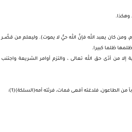
 وهكذا.
ن كان يعبد الله فإنَّ الله حيٌّ لا يموت). وليعلم من قصَّــر
لمها ظلما كبيرا.
ة إلا من أدّى حق الله تعالى ، والتزم أوامر الشريعة واجتنب
اَ من الطاعون، فلدغته أفعى فمات، فرثته أمه(السلكة)(1):