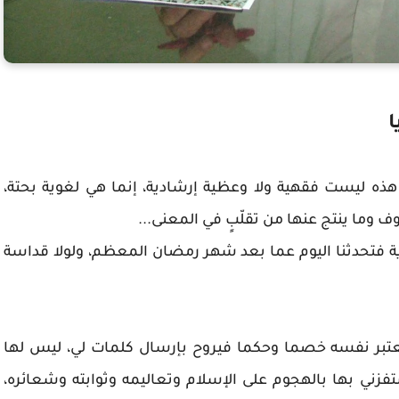
ا
ا هذه ليست فقهية ولا وعظية إرشادية، إنما هي لغوية بحتة،
ف وما ينتج عنها من تقلّبٍ في المعنى...
ية فتحدثنا اليوم عما بعد شهر رمضان المعظم، ولولا قداسة
تبر نفسه خصما وحكما فيروح بإرسال كلمات لي، ليس لها
ستفزني بها بالهجوم على الإسلام وتعاليمه وثوابته وشعائره،