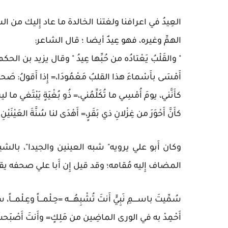
العِيدُ في اعرافنا ولغتنا الخالدة ما عاد إِليك من ا
الهمِّ وغيره، فهو عِيدٌ أيضا ؛ قال الشاعر:
" والقَلْبُ يَعْتادُه من حُبِّها عِيدُ " وقال يزيد بن 
أَمْسَى بأَسْماءَ هذا القلبُ مَعْمُودَا،= إِذا أَقولُ: صَحا،
كأَنَّني، يومَ أُمْسِي ما تُكَلِّمُني،= ذُو بُغْيَةٍ يَبْتَغي ما ل
كأَنَّ أَحْوَرَ من غِزْلانِ ذي بَقَرٍ،= أَهْدَى لنا سُنَّةَ العَيْنَيْنِ
وكان أَبو علي يرويه" شبه العينين والجيدا"، بال
المضاف إِليه مُقامه؛ وقد قيل إِن أَبا علي صحفه ي
سُمِّيتَ باســــمِ نَبِيٍّ أَنتَ تُشْبِهُــــه =حِـلْمـــاً وعِـلْمـــا
أَحْمِدْ به في الورى الماضِين من مَلِكٍ= وأَنتَ أَصْبَحتَ 