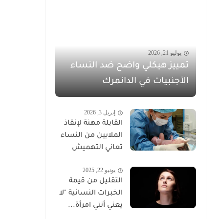
يوليو 21, 2026
تمييز هيكلي واضح ضد النساء
الأجنبيات في الدانمرك
إبريل 3, 2026
القابلة مهنة لإنقاذ
الملايين من النساء
تعاني التهميش
يونيو 22, 2025
التقليل من قيمة
الخبرات النسائية "لا
يعني أنني امرأة...