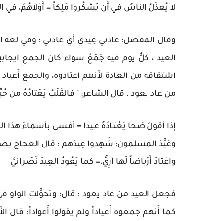
لا يُعذَلُ الناسُ في أَن يَشكُروا مَلِكاً = أَوْلاهُمُ، في الأُم
وقال المفضل: عادني عِيدي أَي عادتي ؛ وفي لغة ال
العيد ، كلُّ يوم فيه جَمْعٌ سواء كان الجمع ايجابي
اشتقاقه من العادة لأَنهم اعتادوه، والجمع أَعياد لزم 
من عاد يعود . قال الشاعر: " فالقَلْبُ يَعْتادُهُ من حُبِّه
إذا أقولُ صَحا يَعْتـادُهُ عـيدا = أمْسى بأسماءَ هذا الق
وعَيَّدَ المسلمون: شَهِدوا عِيدَهم ؛ قال العجاج ي
واعْتادَ أَرْباضاً لَها آرِيُّ،= كما يَعُودُ العِيدَ نَصْرانيُّ
فجعل العيد من عاد يعود ؛ قال: وتحوَّلت الواو في ا
كما أَنهم جمعوه أَعياداً ولم يقولوا أَعواداً؛ قال الأ