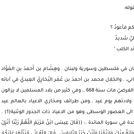
وله:
م فأعودُ ؟
َ شديـدُ
د الكلب "
ي بيتان في فلسطين وسورية ولبنان . وهِشَام بن أَحمدَ بنِ العَوَّاد
راني، . والجَلال محمد بن أحمدَ بن عُمَر البُخارِيّ العِيديّ في آبائه
من ولد في العِيد فنسب إليه من شيوخ أبي العلاء الفرضيّ مات سنة 668 .، وفي كثير من بلاد المسلمين لا يزالون
 ولادتهم يوم عيد ..ومن طرائف ومخازي الاعياد بالعالم عيد
التعري في الدانمارك ، يرجع الاحتفال بهذا العيد الى العصور الوسطى وهو من الاعياد ذات الجذور الوثنية(1) .
ورة المائدة .: ((قَالَ عِيسَى ابْنُ مَرْيَمَ اللَّهُمَّ رَبَّنَا أَنْزِلْ
َآيَةً مِنْكَ وَارْزُقْنَا وَأَنْتَ خَيْرُ الرَّازِقِينَ . قَالَ اللّهُ إِنّي مُنَزّلُهَا عَلَيْكُمْ