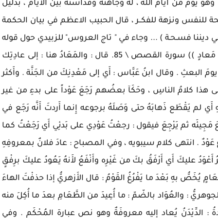
وهو يوم من أيام الله ، له وجاهته وقداسته بين الايام ، بدليل
ة للنفس ونزهة للفكــر ، قال الحبيب الاعظم في بيان الحكمة
ي ديننا فسـحـة ) ... وجاء في " تاج العروس" للزبيدي حول قوله
تعــالـــــى: (( إِنَّ الذِي فَرَضَ عَلَيْكَ القُرْآنَ لَرادُّك إلى مَعادٍ )) سورة القصص \ 85. قال : والمَعَادُ هنا : إلى عادِتِك
ومَ البعثِ . وقال ابنُ عَبَّاس : أَي إلى مَعْدِنِكَ من الجَنَّة . وأَكثر
وعلى هذا كلامُ الناسِ ، وحَكَآ بعضُهم رَجَعَ عَوْداً على بدءِ من غير
َي لم يَقْطَع ذَهابَهُ حتى وَصَلَهُ برجوعه إِنما أَردتَ أَنَّه رَجَع في
مَجِيئَه ثم يَرْجِعَ فيقول : رجعْتُ عَوْدِي على بَدئِي أَي رَجَعْتُ كما
 عَوْدٌ . انتهى كلام سيبويه ، وفي المصباح : عادَ فلانٌ بمعروفِهِ
عْوَدُ عليكَ أَي أَرْفَقُ بكَ من غَيْرِه وأَنْفَعُ لأَنهُ يَعُودُ عليكَ برِفْقٍ
امٍ يُخَصُّ بهِ بَعْدَ ما يَفْرُغُ القَوْمُ : قال الأَزهريُّ إذا حذفْتَ الهاءَ
وهريُّ : والعُوَاد بالضّمّ : ما أُعِيدَ من الطَّعَامِ بعدَ ما أُكِلَ منه
لعادةُ : الدِّيْدَنُ يُعاد إليه معروفَةٌ وهو نص عبارة المُحْكَم . وفي