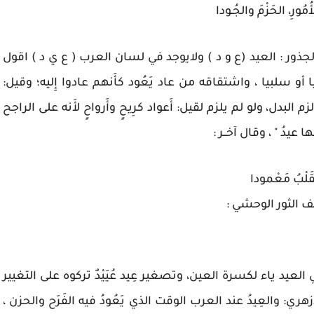
ُورِ، الحَزْمَ والجُـودا
جذور : العيد (ع و د ) ولايوجد في لسان العرب ( ع ي د ) اقول
ا أو سلبيا ، واشتقاقه من عاد يَعُود كأَنهم عادوا إِليه؛ وقيل:
البدل، ولو لم يلزم لقيل: أَعواد كرِيحٍ وأَرواحٍ لأَنه على الراجح
ا عيدُ " ، وقال آخــر :
َلْبُ مَعْمودا
صف الثور الوحشي :
لعيد ياء لكسرة العين، وتصغير عِيد عُيَيْدٌ تركوه على التغيير
َزهري: والعِيدُ عند العرب الوقت الذي يَعُودُ فيه الفَرَح والحزن ،