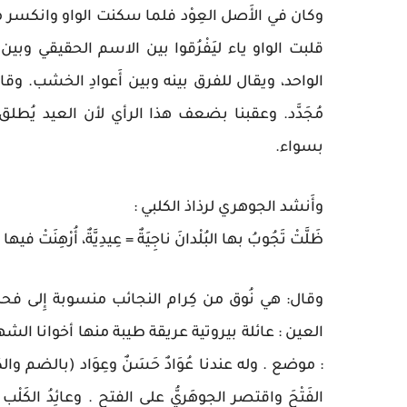
وكان في الأَصل العِوْد فلما سكنت الواو وانكسر 
قلبت الواو ياء ليَفْرُقوا بين الاسم الحقيقي وبين 
الواحد، ويقال للفرق بينه وبين أَعوادِ الخشب. وقال ا
مُجَدَّد. وعقبنا بضعف هذا الرأي لأن العيد يُطلق
بسواء.
وأَنشد الجوهري لرذاذ الكلبي :
ظَلَّتْ تَجُوبُ بها البُلْدانَ ناجِيَةٌ = عِيدِيَّةٌ، أُرْهِنَتْ فيها ال
وقال: هي نُوق من كِرام النجائب منسوبة إِلى فحل منجب. 
العين : عائلة بيروتية عريقة طيبة منها أخوانا الشهي
: موضع . وله عندنا عُوَادٌ حَسَنٌ وعِوَاد (بالضم والكسر
الفَتْحَ واقتصر الجوهَرِيُّ على الفتح . وعائِدُ الكَل