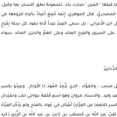
ما قبلها " العين " صارت ياء ، لصعوبة نطق اللسان بها وقيل:
المصدريّ. قال الجوهري: إِنما جُمِعَ أَعيادٌ بالياء للزومها في
بن الأَعرابي : بل سمي العِيدُ عيداً لأَنه يعود كل سنة بِفَرَحٍ
 على السرور والفرح العائد وعلى الهمِّ والحزن العائد ،سواء
دَّنانِيرُ
، والعَوَّاد : الذي يَتَّخِذُ العُودَ ذا الأَوتارِ . وعِيدُو بكسر
د وليد ، والاستاذ مروان وهو اسم قَلْعَة بنواحِي حلب ونعَيْدان
 كلاهما عن الفرَّاءِ) لُغَتَان في عَواد بالفتح ولم يَذْكُر الفرَّاءُ
ْبِ لقبُ عبد الله بن مُصعَب بن ثابتِ بن عبد الله بن الزُّبير ذكره