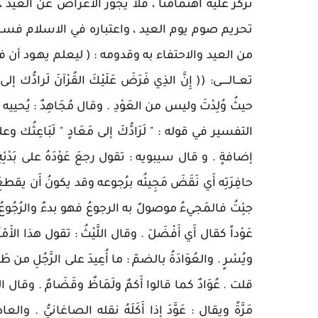
نركز عليه اهتمامنا ، فلا يجوز الاعراض عن العيد ، 
تحريم صوم يوم العيد ، واعتباره في الاسلام فسح
من العيد والاحتفاء به وقدومه : ( ليعلم يهـود أن ف
حيثُ وُلِدْتَ وليس من العَوْدِ . وقال مُجَاهِدٌ : يُحييه ي
التفسير في قوله : " لَرَادُّكَ إلى مَعَادٍ " لَبَاعِثُك 
إضافةٍ . و قال سيبويه : تقول رجعَ عَوْدَهُ على بَدْئِهِ أ
حافِرَتِه أَي نَقَضَ مَجِيئُه برُجوعه وقد يكونُ أَن يقطعَ 
جئِتُ فالمَجيءُ موصولٌ به الرجوعُ فهو بدءٌ والرُجُوعُ
عَوْداً كقال أَي أَفْضَلَ . وقال اللَّيْثُ : تقول هذا الأَمْرُ أَ
ويُسْرٍ . والعُوَادَةُ بالضمّ : ما أُعِيدَ على الرَّجُلِ من طَعَ
قلت . عُوَادٌ كما قالوا أَكمٌ ولَمَاظٌ وقَضَامٌ . وقال الج
مَرَّةً ويقال : عَوَّدَ إذا أَكَلَهُ نقله الصاغانيُّ . وا