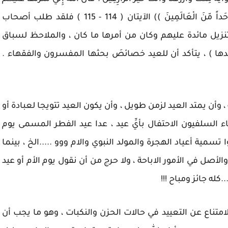
فَمَن يَكْفُرْ بَعْدُ مِنكُمْ فَإِنّيَ أُعَذّبُهُ عَذَاباً لاّ أُعَذّبُهُ أَحَداً مّنَ الْعَالَمِينَ )) الآيتان ( 114 - 115 ) فلقد طلب أصحاب
زيل مائدة عليهم وكان من أمرها ما كان ، والملاحظ لسباق
دها ) ، يتأكد أن للعيد خصائصَ بحثها المفسرون والفقهاء .
 وأن يمتد العيد لزمن طويل ، وأن يكون العيد تتويجا لعبادة أو
ء السلفيون الاحتفال بأيِّ عيد ، عدا عيد الفطر المسمى يوم
سمية أعياد الهجرة والمولد النبوي والام ووو .....الخ ، بينما
والأصل في الأمور الاباحة ، ولا حرج من أن نقول يوم الأم أو عيد
كله جائز ومباح !!!
متناع عن التعييد في حالات الحزن والنكبات ، وهو ما يجب أن