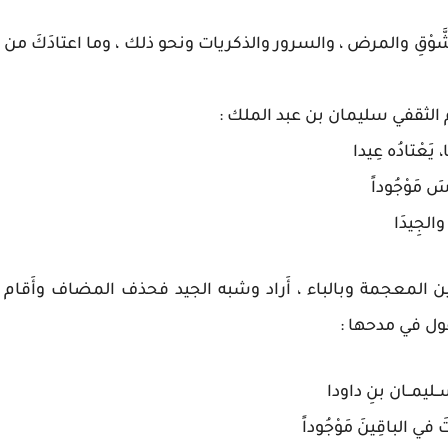
لشَّوْقِ والمرض ، والسرور والذكريات ونحو ذلك ، وما اعتادَكَ من
الحكم الثقفي سليمان بن عبد الملك :
 يَعْتادُه عِيدا
يسَ مَوْجُوداً
 والجِيدَا
شين المعجمة وبالباء ، أَراد وشبه الجيد فحذف المضاف وأَقام
قول في مدحها :
ً، ســليمــان بنِ داودا
في الباقِينَ مَوْجُوداً