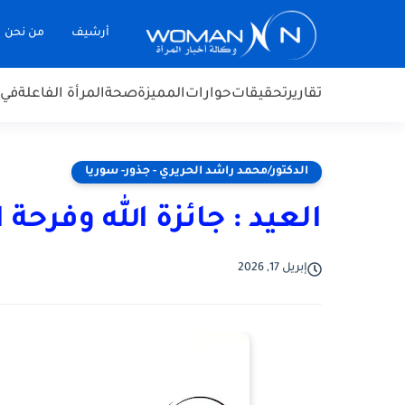
أرشيف
من نحن
تقارير
تحقيقات
حوارات
المميزة
صحة
المرأة الفاعلة
في 
الدكتور/محمد راشد الحريري - جذور- سوريا
العيد : جائزة الله وفر
إبريل 17, 2026