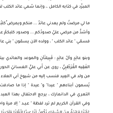
المبرِّد في كتابه الكامل .، وإنما سُمي عائد الكلب لق
ما لي مرضتُ ولم يعدني عائدٌ ... منكم ويمرض ُكلبُك
وأشدُّ من مرضي عليَّ صدودُكم ... وصدود كلبكمُ عليّ
فسمّي " عائد الكلب " ، وولده الآن يسمّون " بني عائ
وبنو عائِدٍ وآلُ عائِدٍ : قَبِيلتَأنِ والموعد والعائد
الفَقِيه القُرْطُبِيُّ ، روى عن أَبي عليٍّ الغسانيّ الحو
يُسمون أبناءهم " عيدا" و" عيدة " إذا ما صادفت
وفي القرآن الكريم لم ترد لفظة " عـيــد " إلا مرة واحدة في س
عَلَيْنَا مَائِدَةً مِنَ السَّمَاءِ تَكُونُ لَنَا عِيدًا لأَوَّلِنَا وَآخِرِنَا و