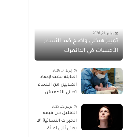
يوليو 21, 2026
تمييز هيكلي واضح ضد النساء
الأجنبيات في الدانمرك
إبريل 3, 2026
القابلة مهنة لإنقاذ
الملايين من النساء
تعاني التهميش
يونيو 22, 2025
التقليل من قيمة
الخبرات النسائية "لا
يعني أنني امرأة...