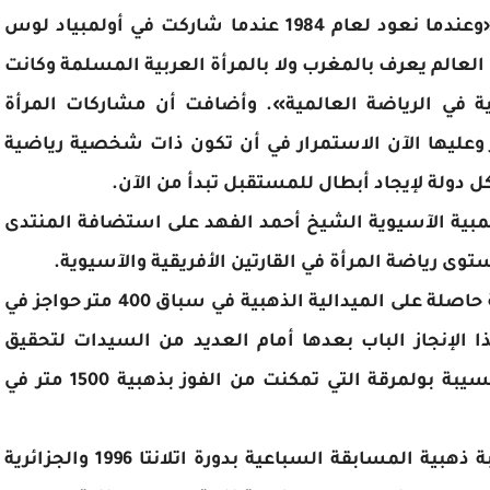
وتحدثت المتوكل عن تاريخها الرياضي وقالت «وعندما نعود لعام 1984 عندما شاركت في أولمبياد لوس
40 متر حواجز لم يكن العالم يعرف بالمغرب ولا بالمرأة العربية المسلمة وكانت
ية في الرياضة العالمية». وأضافت أن مشاركات المرأة
ن تتطور وعليها الآن الاستمرار في أن تكون ذات شخصية رياضية
ل دولة لإيجاد أبطال للمستقبل تبدأ من الآن.
لمبية الآسيوية الشيخ أحمد الفهد على استضافة المنتدى
 رياضة المرأة في القارتين الأفريقية والآسيوية.
يذكر أن نوال المتوكل أول امرأة عربية وأفريقية حاصلة على الميدالية الذهبية في سباق 400 متر حواجز في
يليس عام 1984 وفتحت بهذا الإنجاز الباب بعدها أمام العديد من السيدات لتحقيق
المزيد من الإنجازات الكبيرة أمثال الجزائرية حسيبة بولمرقة التي تمكنت من الفوز بذهبية 1500 متر في
ومن البطلات أيضا السورية غادة شعاع صاحبة ذهبية المسابقة السباعية بدورة اتلانتا 1996 والجزائرية