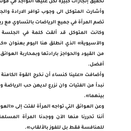
تحقيق إنجازات كبيرة لكن عليها التواجد في مؤت
وأشارت المتوكل الى وجوب توافر الارادة والجد
تضم المرأة في جميع الرياضات بالتساوي مع ري
وكانت المتوكل قد ألقت كلمة في الجلسة الا
والآسيوية» الذي انطلق هنا اليوم بعنوان «ك
من القيود والحواجز بارادتها وبمحاربة العوائ
أفضل.
وأضافت «علينا كنساء أن نخرج القوة الكامنة د
نبدأ من الفتيات وان نزرع لديهن حب الرياضة و
بينهما».
وعن العوائق التي تواجه المرأة لفتت إلى «العوائ
أننا تحررنا منها الآن ووجدنا المرأة المس
للمنافسة فقط بل للفوز بالألقاب».