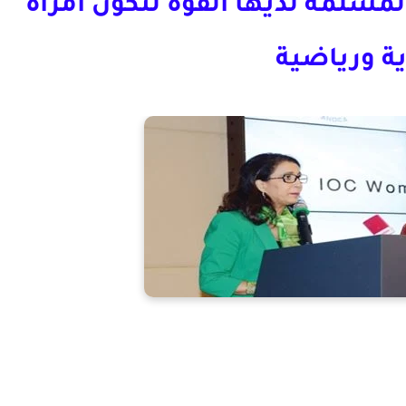
المسلمة لديها القوة لتكون امرأة
ية ورياضية