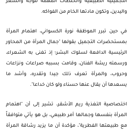
التجميلية الطبيعية والخلطات المهمة للوجه والشعر
واليدين، وتكون مادتها الخام من الفواكه.
في حين تبرر الموظفة نورة الكسواني، اهتمام المرأة
بمستحضرات التجميل بقولها "جمال المرأة من المحاور
الرئيسية الدافعة لسلوك البشر؛ إذ تغنى به الشعراء،
ورسمته ريشة الفنان، وقامت بسببه صراعات ونزاعات
وحروب، والمرأة تعرف ذلك جيدا وتقدره، وأشد ما
يسعدها أن يقال عنها حسناء ولو كان خداعا".
اختصاصية التغذية ريم الأشقر، تشير إلى أن "اهتمام
المرأة بنفسها وجمالها أمر طبيعي، بل هو يأتي متوافقاً
مع طبيعتها الفطرية"، مؤكدة أن ما يزيد رشاقة المرأة