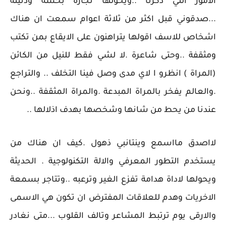
الامور التي ذكرنا ..ويحولها تجارة بخسة ودنيئة
...صدقوني قبل اكثر من ثلاثة اعوام سمعت ان هناك
اشخاص للاسف اقولها يتراهنون على الايقاع بمن تكتب
ومثقفة ..وحتى شاعرة .لا لشي فقط للنيل من الكائن
(المراة ) انظرو ا لاي مدى وصل فينا التخلف .. والتراجع
.والعالم يفخر بالمراة المبدعة .والمراة المثقفة ..ونحن
عندنا من يحط من شانها وشخصها بهدف اذلالها ..
لااصدق مااسمع وينتانبي ذهول .كيف ان هناك من
يستخدم التطور المعرفي والالة التكنولوجية . الحديثة
ويحولها لاداة هدامة تفزع الغير وترعبه ..وتتاجر بسمعة
الاخريات وهدم للعلاقات المفترض ان تكون هي الاسمى
والارقى يوم ترتبط المشاعر وتالف القلوب ...متى نغادر