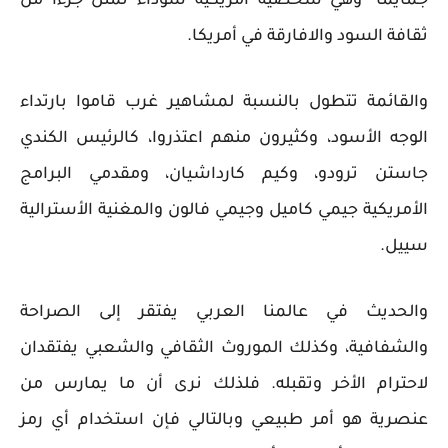
جمايما" وهي شخصية أمريكية سوداء تمثل جزءا من
ثقافة السود والافارقة في أمريكا.
والقائمة تتطول بالنسبة لمشاهير غرب قاموا بارتداء
الوجه الأسود، وكثيرون منهم اعتذروا، كالرئيس الكندي
جاستن ترودو، وكيم كارداشيان، ومقدمي البرامج
الأمريكية جيمي كاميل وجيمي فالون والمغنية الأسترالية
سييل.
والحديث في عالمنا العربي يفتقر إلى الصراحة
والشفافية، وكذلك الموروث الثقافي والشعبي يفتقدان
لاحترام الأخر وتقبله. فلذلك نرى أن ما يمارس من
عنصرية هو أمر طبيعي وبالتالي فإن استخدام أي رمز