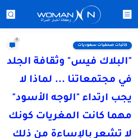
0
كاتبات صحفيات سعوديات
"البلاك فيس" وثقافة الجلد
في مجتمعاتنا ... لماذا لا
يجب ارتداء "الوجه الأسود"
مهما كانت المغريات كونك
لا تشعر بالإساءة من ذلك