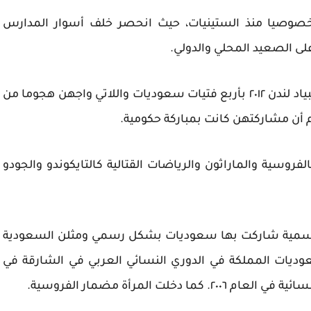
خصوصيا منذ الستينيات، حيث انحصر خلف أسوار المدارس
لى الصعيد المحلي والدولي.
وقد جاءت أول مشاركة رسمية للسعوديات بأولمبياد لندن ٢٠١٢ بأربع فتيات سعوديات واللاتي واجهن هجوما من
أن مشاركتهن كانت بمباركة حكومية.
وسية والماراثون والرياضات القتالية كالتايكوندو والجودو
ات الرياضية رسمية شاركت بها سعوديات بشكل رسمي ومثلن السعودية
وديات المملكة في الدوري النسائي العربي في الشارقة في