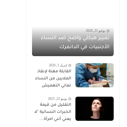
يوليو 21, 2026
تمييز هيكلي واضح ضد النساء
الأجنبيات في الدانمرك
إبريل 3, 2026
القابلة مهنة لإنقاذ
الملايين من النساء
تعاني التهميش
يونيو 22, 2025
التقليل من قيمة
الخبرات النسائية "لا
يعني أنني امرأة...