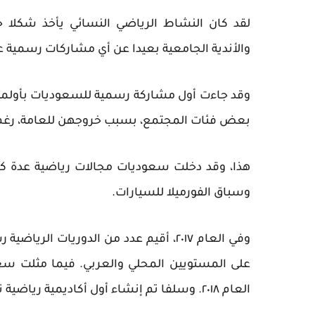
لقد كان النشاط الرياضي النسائي يأخذ شكلا 
والأندية الجامعية بعيدا عن أي مشاركات رسمية ع
بعض فئات المجتمع، بسبب خروجهن للعامة، رغم 
هذا، وقد دخلت سعوديات مجالات رياضية عدة كالفر
وسباق الفورميلا للسيارات.
وفي العام ٢٠١٧، أقيم عدد من الدوري
على المستويين المحلي والعربي. فيما مثلت سع
العام ٢٠١٨. وسلفا تم إنشاء أول أكاديمية رياضية نسائية في العام ٢٠٠٦. كما دخلت المرأة مضمار الفروسية.