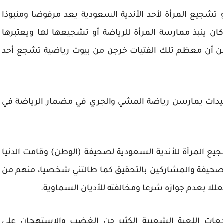
تشجيع المرأة لأحد الأندية السعودية يعد مرفوضا ومنبوذا
ن ينبذ ممارسة المرأة للرياضة أو تشجيعها لها ويعتبرها
من أن معظم تلك الفتيات خرجن من بيوت رياضية تشجع أحد
السيدات يمارسن رياضة المشي والجري في مضمار الرياضة في
ريت تحقيقا عن تشجيع المرأة للأندية السعودية لصحيفة (الوطن) وقامت الدنيا
صحيفة والمشاركين بالتحقيق كما طالتني شخصيا، منهم من
عللا بعدم جوازه شرعا ومخالفته للأديان السماوية.
ت اللعبة الشعبية الكثير من الغضب والاستهجان على