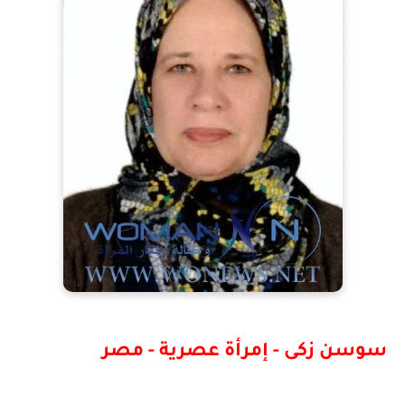
سوسن زكى - إمرأة عصرية - مصر