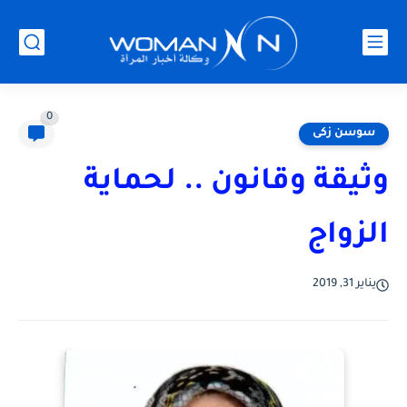
0
سوسن زكى
وثيقة وقانون .. لحماية
الزواج
يناير 31, 2019