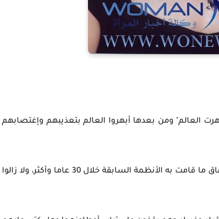
رت العالم" ومن بعدها أبهروا العالم بتعذيبهم وإغتصابهم
الإجرام والتعذيب والإغتصاب والإعتقال والتزوير فاق ما قامت به الأنظمة السابقة خلال 30 عاما وأكثر، ولا زالوا