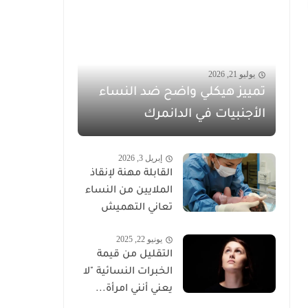
يوليو 21, 2026
تمييز هيكلي واضح ضد النساء
الأجنبيات في الدانمرك
إبريل 3, 2026
القابلة مهنة لإنقاذ
الملايين من النساء
تعاني التهميش
يونيو 22, 2025
التقليل من قيمة
الخبرات النسائية "لا
يعني أنني امرأة...