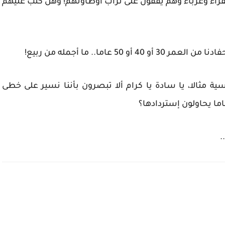
قراء وغرباء وهم يقفون على تراب أوطاونهم! وهل كتب عليهم
 عاما.. ما أجمله من ربيع!
ة مثالا، يا سادة يا كرام ألا تبصرون بأننا نسير على خطى
.