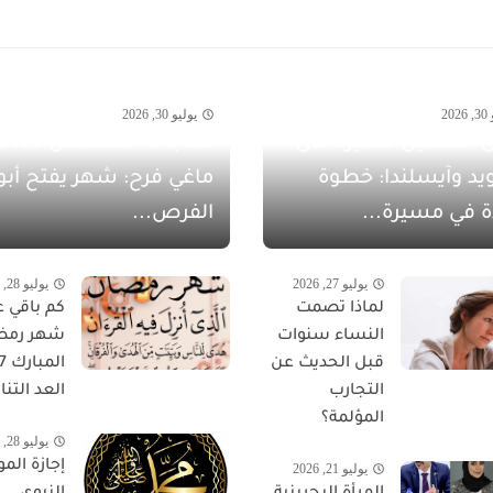
20
يوليو 30, 2026
 الشهيل سفيرةً لدى
يد وآيسلندا: خطوة
ماغي فرح: شهر يفتح أبو
ة في مسيرة...
الفرص...
يوليو 27, 2026
يوليو 28, 2026
لماذا تصمت
كم باقي ع
النساء سنوات
شهر رمض
قبل الحديث عن
التجارب
العد التناز
المؤلمة؟
يوليو 28, 2026
إجازة المو
يوليو 21, 2026