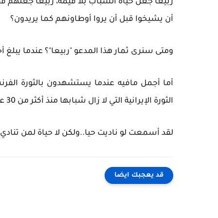
ربيعا جعل حياة الشباب بلا قيمة، ربيعا جعلهم ف
أن يشيخوا قبل أن يروا أوطاونهم كما يريدون؟
ومتى سنرى ثمار هذا المدعو "ربيعا"؟ عندما يبلغ أحفادنا من العمر 30 أو 40 أو 50
أما أجمل مافيه عندما يستشهدون بالثورة الفرنسي
الثورة الإيرانية التي لا زال شبابها منذ أكثر من 30 عاما يحاولون إستردادها؟
لقد أسمعت لو ناديت حيا..ولكن لا حياة لمن تنادي.
قد يعجبك ايضا