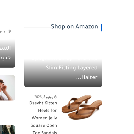
Shop on Amazon
يوليو 30, 26
أسيل
يونيو 5, 2026
السو
QINSEN Women's
جديد
Spaghetti Strap Tank Top
Slim Fitting Layered
Halter...
يونيو 5, 2026
Dsevht Kitten
Heels for
Women Jelly
Square Open
Toe Sandals...