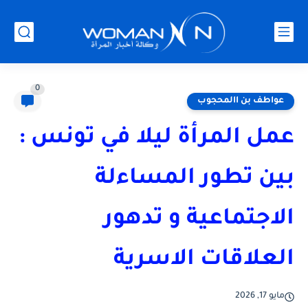
0
عواطف بن االمحجوب
عمل المرأة ليلا في تونس :
بين تطور المساءلة
الاجتماعية و تدهور
العلاقات الاسرية
مايو 17, 2026