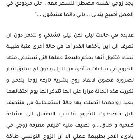
يجد زوجي نفسه مضطرا للسهر معه ، حتى مردودي في
العمل أصبح يتدنى ...بالي دائما مشغول...."
عديدة هي حالات ليلى لكن ليلى تشتكي و تتذمر دون ان
تعرف الى اين يأخذها القدر أما في حالة أخرى منية طبيبة
نساء فتقول أنها بحكم طبيعة عملها التي تستدعي منها
الخروج في ساعات متأخرة من الليل و دون اي سابق انذار
لضرورة قصوى لانقاذ روح بشرية تاركة زوجا يتذمر، و
تكررت هذه الحالة مرارا حتى انها تتذكر انها يوم احتفالهما
بعيد زواجهما اتصلت بها حالة استعجالية في منتصف
اليل فاضطرت للخروج فانقلب الاحتفال الى مشادة
كلامية و خناق....و تضيف منية "فرغم معرفة زوجي في
بادىء الامر بطبيعة عملي الا ان الزوج التونسي طاقة