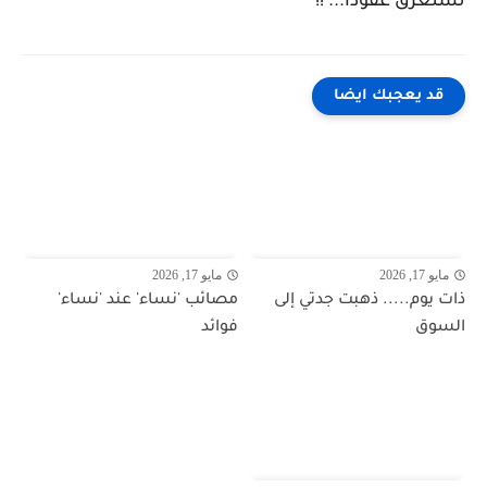
تستغرق عقودا... !!
قد يعجبك ايضا
مايو 17, 2026
مايو 17, 2026
ذات يوم..... ذهبت جدتي إلى
مصائب 'نساء' عند 'نساء'
السوق
فوائد