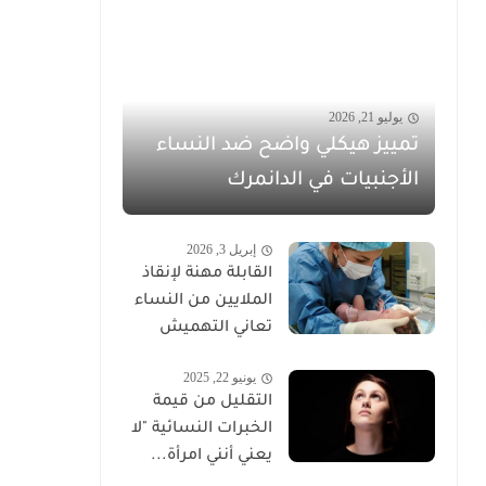
يوليو 21, 2026
تمييز هيكلي واضح ضد النساء
الأجنبيات في الدانمرك
إبريل 3, 2026
القابلة مهنة لإنقاذ
الملايين من النساء
تعاني التهميش
يونيو 22, 2025
التقليل من قيمة
الخبرات النسائية "لا
يعني أنني امرأة...