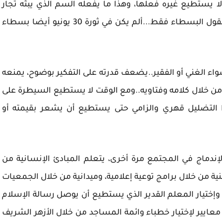
 يستطيع غيره فعلها، وهذا ما يفعله السم الذي يبثه تجار
الدين المحرف في عقول الناس..ولا نستطيع أن نقول البسطاء فقط...ألم يكن في ثورة 30 يونيو أيضا بسطاء
اء الغني أو الفقير..يضعف قدرته على التفكير بوضوح، يمنعه
من خلال كلامه وفتاويه..ومع الوقت لا يستطيع السيطرة على
ا التضليل قهري والزامي حتى يستطيع أن يشعر بقيمته أو
ندماج في المجتمع مرة أخرى، يتعلم المبادئ الإنسانية من
ية من خلال برامج توعية إعلامية، وميدانية من خلال الجمعيات
 وإختيار المعلم القدير الذي يستطيع أن يوصل رسالة الإسلام
معايير لإختيار خطباء وائمة المساجد من خلال الأزهر الشريف