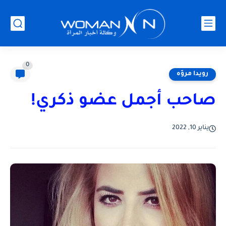
0
رويدا مروّه
صاحب أجمل عضو ذكري!
يناير 10, 2022