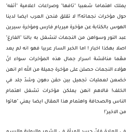
يملك اهتماما شعبيا "تافها" وصراعات اعلامية "أتفه"
حول مؤخرات نجماته؟! لا تقلق فنحن العرب ايضا لدينا
الهوس بالكتابة عن مؤخرة ميريام فارس ومؤخرة سيرين
عبد النور وسواهن من النجمات لنشغل به بالنا "الفارغ"
اصلا بهكذا اخبار ! اما الخبر السار عربيا فهو انه لم يعد
مهّما مناقشة اسرار جمال هذه المؤخرات سواء انّ
هؤلاء النجمات حصلن على مؤخرة جميلة من الله ام انهن
خضعن لعمليات تجميل بين حقن دهون وشدّ جلد في
الخلف! فالاهم انهن يملكن مؤخرات تشغل اهتمام
الناس والصحافة واهتمام هذا المقال ايضا يعني "هاتوا
من الاخير"!
في العادة فانّ جسد المرأة في الشعر والرواية والرسم