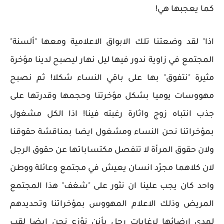
كما يعجبها هي!
اذا" لقد وضعتنا تلك الابواق الاعلامية ومعها "ألسنة"
المجتمع في زاوية ندور فيها ليل نهار ليصبح لدينا مؤخرة
مثيرة "نتفوق" بها على باقي النساء شكلا! ثم نصبح
مهووسات يوميا بشكل مؤخرتنا وحجمها وقدرتها على
جذب انتباه زوج واثارة رغبته فينا! اذا الكل مشغول
بمؤخراتنا نحن النساء ومشغول ايضا بمناقشة حقوقنا
ولان حقوق المرأة لا تنفصل مكتساباتها عن حقوق الرجل
لان كلاهما مجرّد انسان يعيش في مجتمع وعائلة ووطن
واحد كان يجب علينا ان نثور على "شغف" هذا المجتمع
المريض وذلك الاعلام المهووس بمؤخراتنا وتحديدهم
لمدى ارضائها لرغابات رجل بأنن نوّزع نحن ايضا لقب