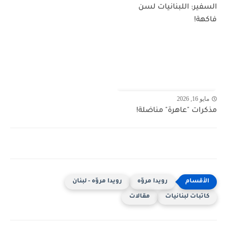
السفير: اللبنانيات لسن
فاكهة!
مايو 16, 2026
مذكرات "عاهرة" مناضلة!
رويدا مروّه
رويدا مروّه - لبنان
كاتبات لبنانيات
مقالات