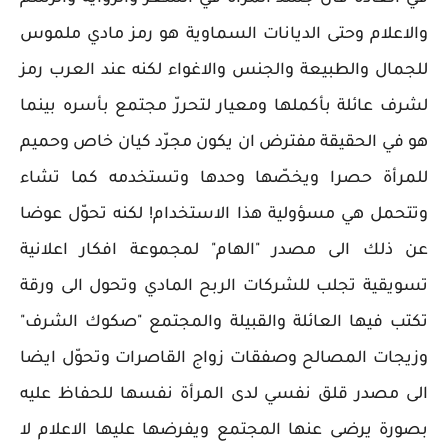
والاعلام وحتى الديانات السماوية هو رمز مادي ملموس
للجمال والطبيعة والجنس والاغواء لكنه عند العرب رمز
لشرف عائلة بأكملها ومعيار لتحررّ مجتمع بأسره بينما
هو في الحقيقة مفترض ان يكون مجرّد كيان خاص وحميم
للمرأة حصرا ويخصّها وحدها وتستخدمه كما تشاء
وتتحمل هي مسؤولية هذا الاستخدام! لكنه تحوّل عوضا
عن ذلك الى مصدر "الهام" لمجموعة افكار اعلانية
تسويقية تجلب للشركات الربح المادي وتحول الى ورقة
تكتب فيها العائلة والقبيلة والمجتمع "صكوك الشرف"
وزيجات المصالح وصفقات زواج القاصرات وتحوّل ايضا
الى مصدر قلق نفسي لدى المرأة نفسها للحفاظ عليه
بصورة يرضى عنها المجتمع ويفرضها عليها الاعلام لا