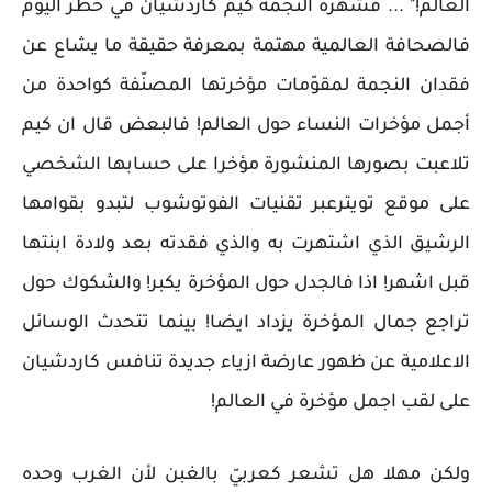
العالم!" ... فشهرة النجمة كيم كاردشيان في خطر اليوم
فالصحافة العالمية مهتمة بمعرفة حقيقة ما يشاع عن
فقدان النجمة لمقوّمات مؤخرتها المصنّفة كواحدة من
أجمل مؤخرات النساء حول العالم! فالبعض قال ان كيم
تلاعبت بصورها المنشورة مؤخرا على حسابها الشخصي
على موقع تويترعبر تقنيات الفوتوشوب لتبدو بقوامها
الرشيق الذي اشتهرت به والذي فقدته بعد ولادة ابنتها
قبل اشهر! اذا فالجدل حول المؤخرة يكبر! والشكوك حول
تراجع جمال المؤخرة يزداد ايضا! بينما تتحدث الوسائل
الاعلامية عن ظهور عارضة ازياء جديدة تنافس كاردشيان
على لقب اجمل مؤخرة في العالم!
ولكن مهلا هل تشعر كعربيّ بالغبن لأن الغرب وحده