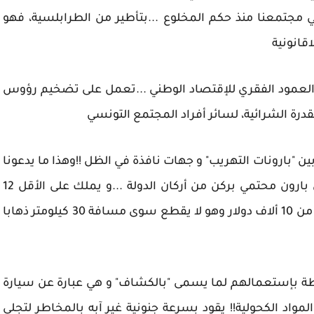
 مجتمعنا منذ حكم المخلوع ...بتأطير من الطرابلسية، فهو
اقانونية
لعمود الفقري للإقتصاد الوطني ...تعمل على تضخيم رؤوس
درة الشرائية، لسائر أفراد المجتمع التونسي
 "بارونات التهريب" و جهات نافذة في الظل !!وهذا ما يدعونا
للتسؤال عن كيفية متابعة أو تطبيق القانون على بارون محتمي بركن من أركان الدولة ...و يملك على الأقل 12
شاحنة ضخمة، يستعملها في التهريب و يستفيد من 10 ألاف دولار وهو لا يقطع سوى مسافة 30 كيلومتر ذهابا
ة بإستعمالهم لما يسمى "بالكشاف" و هي عبارة عن سيارة
لمواد الكحولية!! يقود بسرعة جنونية غير آبه بالمخاطر لتجلي