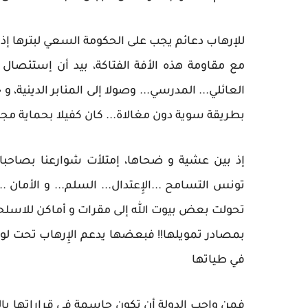
للإرهاب دعائم يجب على الحكومة السعي لبترها إذ أ
مع مقاومة هذه الأفة الفتاكة، بيد أن إستئصال
العائلي... المدرسي... وصولا إلى المنابر الدينية، 
بطريقة سوية دون مغالاة... كان كفيلا بحماية مجتمع
إذ بين عشية و ضحاها، إمتلأت شوارعنا بصاحبات 
تونس التسامح ...الإِعتدال... السلم... و الأمان
تحولت بعض بيوت الله إلى مقرات و أماكن للاسلحة، و
بمصادر تمويلها!! فبعضها يدعم الإِرهاب تحت لوا
في طياتها
فمن واجب الدولة أن تكون حاسمة في قراراتها بالتوج