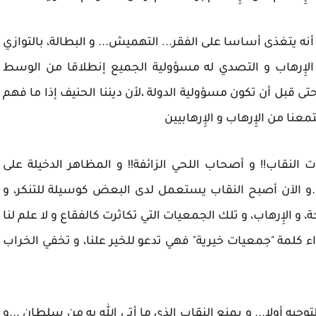
نه يتغذى أساسا على الفقر... التهميش... و البطالة، بالتوازي
 الإِرهاب و التصدي له مسؤولية الجميع إنطلاقا من الوسط
و حتى قبل أن تكون مسؤولية الدولة ،لأن ديننا الحنيف إذا ما فهم
نا من الإِرهاب و الإِرهابيين
النقاب!! و أصحاب اللحي الزائفة!! و المظاهر الدخيلة على
 ...و الآن أصبح النقاب يستعمل لدى البعض كوسيلة للتنكر، و
 الإِرهاب، و تلك الجمعيات التي تكاثرت كالفقاع و لا علم لنا
ء كلمة "جمعيات خيرية" فهي تدعو للخير علنا، و تخفي الخراب
يه أولا... و بمنع النقاب الذي ما أتى الله به من سلطان ...و