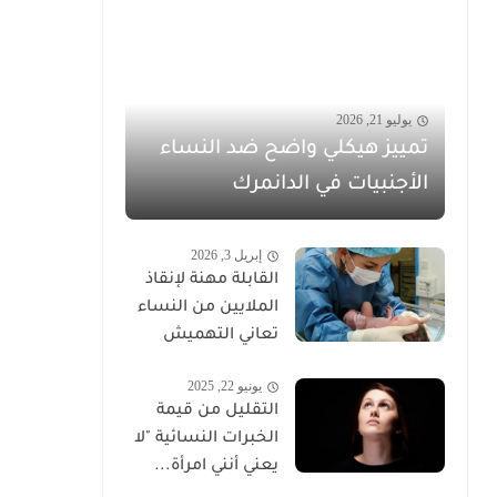
يوليو 21, 2026
تمييز هيكلي واضح ضد النساء
الأجنبيات في الدانمرك
إبريل 3, 2026
القابلة مهنة لإنقاذ
الملايين من النساء
تعاني التهميش
يونيو 22, 2025
التقليل من قيمة
الخبرات النسائية "لا
يعني أنني امرأة...