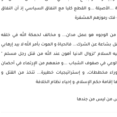
ية ...الأصيلة ...و القطع كليا مع النفاق السياسي إذ أن النفاق
،و فك رموزهم المشفرة
جه من الوجوه هو عمل مدان... و مخالف لحمكة الله في خلقه
تقل بشاعة عن الشرك... فالحياة و الموت بأمر الله لا بيد إرهابي
ه السلام "لزوال الدنيا أهون عند الله من قتل رجل مسلم "
شر الوعي في صفوف الشباب ...و منعهم من الإِرتماء في أحضان
 وراء مخططات، و إستراتيجيات خطيرة... تتخذ من القتل و
ا إقامة حكم الإِسلام، و إحياء نظام الخلافة
اش من ليس من جندها