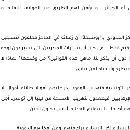
و الجزائر... و تؤمن لهم الطريق عبر الهواتف النقالة، و
ركز الحدودي بـ "بوشبكة" أن زملائه في الحاجز مكلفون بتسجيل
رقيم فقط ...في حين أن سيارات المهربين التي تسير دون لوحة
دون أن يذكر لنا، ماهي هذه القوانين؟ من وضعها؟ لماذا لا
تطرح ولا حياة لمن تنادي
ر التونسية فتهريب الوقود يدر عليهم أموالا طائلة ،أموال لا
إِرهابيين فيعمدون لتهريب الأسلحة من ليبيا إلى تونس، أجل
هم أصحاب السوابق العدلية، أناس يحبون الفتن
 الإِسلام لكن الإِسلام براء منهم، ومن أفكارهم الدموية