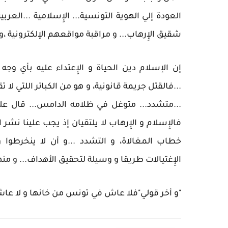
العودة إلي الهوية التونسية... الإِسلامية ...العرب
شقيق الإِرهاب... و مراقبة مواقعهم الإلكترونية 
إن الإسلام دين الحياة و الإِعتداء عليه بأي و
...فالقتل جريمة قانونية، و هو من الكبائر اللتي لا 
...متشدد... متوغل في ظلامه الدامس... قال علي
فالإِسلام و الإِرهاب لا يلتقيان إذ يجب علينا ن
خطاب المغالاة، و التشدد ...و أن لا ينخرطوا
الإِغتيالات طريقا و وسيلة لتحقيق الأهداف... و منه
"و أخر قولي"فلا عاش في تونس من خانها و لا ع