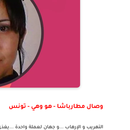
وصال مطارباشا - هو وهي - تونس
التهريب و الإِرهاب ...و جهان لعملة واحدة ...يغذ