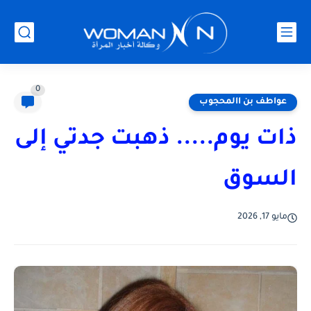
0
عواطف بن االمحجوب
ذات يوم..... ذهبت جدتي إلى
السوق
مايو 17, 2026