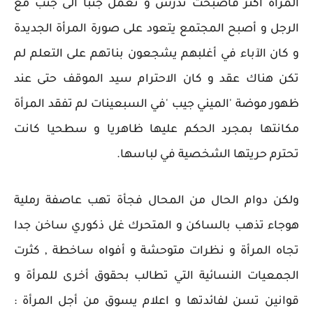
المرأة أكثر فأصبحت تدرس و تعمل جنبا الى جنب مع
الرجل و أصبح المجتمع يتعود على صورة المرأة الجديدة
و كان الآباء في أغلبهم يشجعون بناتهم على التعلم لم
تكن هناك عقد و كان الاحترام سيد الموقف حتى عند
ظهور موضة 'الميني جيب 'في السبعينات لم تفقد المرأة
مكانتها بمجرد الحكم عليها ظاهريا و سطحيا كانت
تحترم حريتها الشخصية في لباسها.
ولكن دوام الحال من المحال فجأة تهب عاصفة رملية
هوجاء تذهب بالساكن و المتحرك غل ذكوري ساخن جدا
تجاه المرأة و نظرات متوحشة و أفواه ساخطة , كثرت
الجمعيات النسائية التي تطالب بحقوق أخرى للمرأة و
قوانين تسن لفائدتها و اعلام يسوق من أجل المرأة :