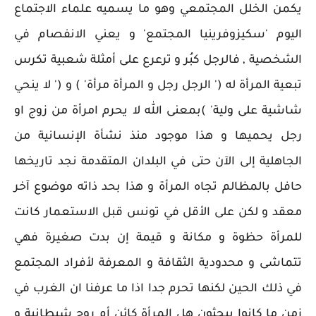
يكمن الخلل المجتمعي وهو ما يسميه علماء الاجتماع
اليوم 'سكيزوفرينيا المجتمع' و يعني الانفصام في
الشخصية , فالرجل كبُر و ترعرع على أمثلة شعبية تكرس
تبعية المرأة له (' الرجل رجل و المرأة مرأة' ) و (' لا ينحي
شاشية على ولية' )بمعنى الله لا يحرم امرأة من زوج او
رجل يحميها و هذا موجود منذ نشأة الإنسانية من
الجاهلية إلى الآن حتى في البلدان المتقدمة نجد تاريخها
حافل بالمظالم تجاه المرأة و هذا بحد ذاته موضوع آخر
معقد و لكن على الأقل في تونس قبل الاستعمار كانت
للمرأة حظوة و مكانة و قيمة إن بدت صغيرة فهي
تتماشى و محدودية الثقافة و المعرفة لأفراد المجتمع
في ذلك الحين لكنها تحرم جدا اذا ما عرفنا ان الغرب في
زمن ما كانوا يبحثون هل المرأة كائن أم روح شيطانية و