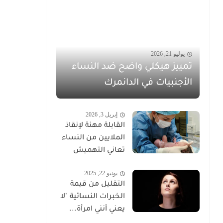
يوليو 21, 2026
تمييز هيكلي واضح ضد النساء
الأجنبيات في الدانمرك
إبريل 3, 2026
القابلة مهنة لإنقاذ
الملايين من النساء
تعاني التهميش
يونيو 22, 2025
التقليل من قيمة
الخبرات النسائية "لا
يعني أنني امرأة...