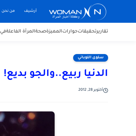
أرشيف
من نحن
تقارير
تحقيقات
حوارات
المميزة
صحة
المرأة الفاعلة
في 
سلوى اللوباني
الدنيا ربيع..والجو بديع!
أكتوبر 28, 2012