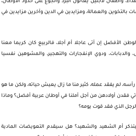
داء، وأطفال لاجئين يعانون البرد والجوع على حدود الأوطان،
التخوين والعمالة، ومزايدين في الدين وآخرين مزايدين في
الوطن الأفضل إن أتى عاجلا أم آجلا، فالربيع كان كريما معنا
 والدبابات، ودوي الإنفجارات والتهجير، والمشوهين نفسيا
 رأسه، لم يفقد عمله، كثير منا ما زال يعيش حياته، ولكن ما هو
اتي فقدن أولادهن من أجل أملنا في أوطان عربية أفضل؟ وماذا
لرجل الذي فقد قوت يومه؟
ذكر أم الشهيد والشهيد؟ هل سيقدم التعويضات المادية