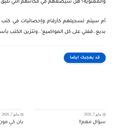
والمعنوية؟ هل سيضعهم في مكانتهم التي تليق 
أم سيتم تسجيلهم كأرقام وإحصائيات في كتب تاري
بديع..قفلي على كل المواضيع"..وتتزين الكتب بأسما
قد يعجبك ايضا
مايو 7, 2026
مايو 7, 2026
سؤال مهم!!
بان كي مون.