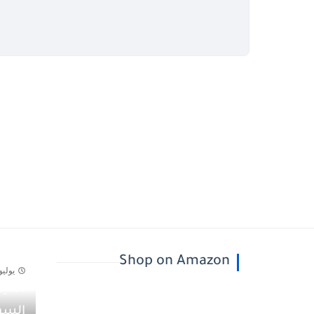
Shop on Amazon
يوليو 30, 26
أسيل
يونيو 5, 2026
السو
QINSEN Women's