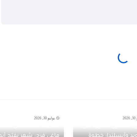
20
يوليو 30, 2026
 الشهيل سفيرةً لدى
يد وآيسلندا: خطوة
ماغي فرح: شهر يفتح أبو