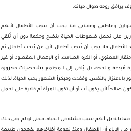
ف يرافق روحه طوال حياته.
توازن وعاطفي وعقلاني فلا يجب أن ننجب الأطفال لأنهم
درين على تحمل ضغوطات الحياة بنضج وحكمة دون أن نُلقي
لأطفال فلا يجب أن نُنجب أطفال، لأن من يُنجب أطفال ثم
ار المعنوي، أو الكره الصامت، أو الإهمال المقصود أو غير
مُبدعة وناجحة، بل يُلقي إلى المجتمع بشخصيات مهزوزة
ر بالاعتزاز بالنفس، وفقدت ومبكراً الشعور بحب الحياة، لذلك
 يكون صالحاً لأن يكون أب أو أن تكون المرأة أم قادرة على تحمل
عاناته بل أنهم سبب فشله في الحياة، فحتى لو لم يقل ذلك
ير من الإباء أن الأطفال ومنذ نعومة أظافرهم يفهمون طبيعة