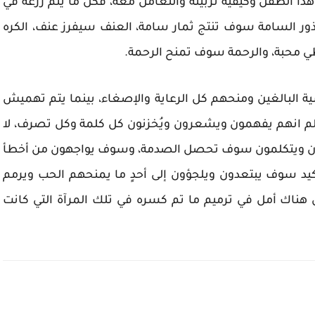
ذا الطفل وكيفية تربيته والتعامل معه، فكل ما يتم زرعه في
ذور السامة سوف تنتج ثمار سامة، العنف سيفرز عنف، الكره
 محبة، والرحمة سوف تمنح الرحمة.
ة البالغين ومنحهم كل الرعاية والإصغاء، بينما يتم تهميش
علم انهم يفهمون ويشعرون ويُخزنون كل كلمة وكل تصرف، لا
ون ويتكلمون سوف تحصل الصدمة، وسوف يواجهون من أخطأ
كيد سوف يبتعدون ويلجؤون إلى أحدٍ ما يمنحهم الحب ويرمم
ون هناك أمل في ترميم ما تم كسره في تلك المرآة التي كانت