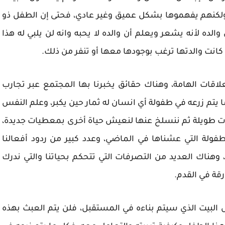
 ولكنهم يفهموها بشكل عميق وغير عادي، فحتى إن الطفل ذو
 لأنه يشعر ويعلم أن والده لا يحبه وانه لن يلبي له هذا
انت والدتها ترغب بوجودها معها أو تنفر من ذلك.
اقات الهامة، وهناك حقائق يخبرنا بها المجتمع عبر تجارب
ا يتم زرعه في طفولة أي انسان له ثمار حين يكبر، وعلم النفس
ات طويلة ثم ننسلخ عنها لنعيش حياة أخرى بمعطيات جديدة،
9% على معطيات الطفولة التي عشناها في الماضي، وعدد كبير من ردود أفعالنا
، وهناك العديد من التصرفات التي تتحكم بحياتنا والتي ندرك
قة في القدم.
البيت الذي سيتم بناءه في المستقبل، فلن يتم العبث بهذه