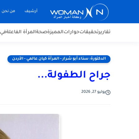
أرشيف
من نحن
تقارير
تحقيقات
حوارات
المميزة
صحة
المرأة الفاعلة
في 
الدكتورة: سناء أبو شرار - المرأة كيان عالمي - الأردن
جراح الطفولة...
يوليو 27, 2026