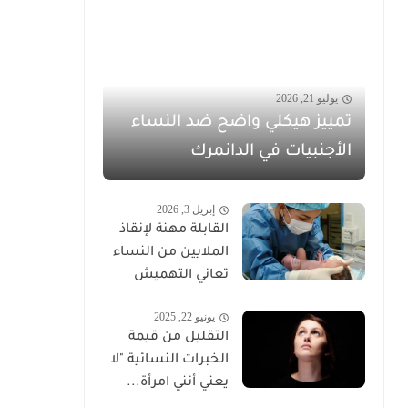
يوليو 21, 2026
تمييز هيكلي واضح ضد النساء
الأجنبيات في الدانمرك
إبريل 3, 2026
القابلة مهنة لإنقاذ
الملايين من النساء
تعاني التهميش
يونيو 22, 2025
التقليل من قيمة
الخبرات النسائية "لا
يعني أنني امرأة...