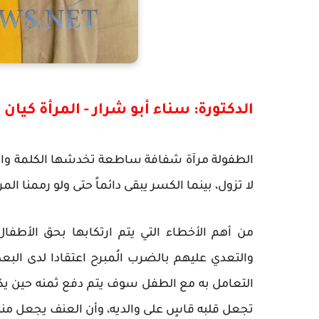
الدكتورة: سناء أبو شرار - المرأة كيان ع
الطفولة مرآة شفافة ساطعة تخدشها الكلمة والن
لا تزول، بينما الكسر يبقى دائماً حتى ولو رممنا الم
من أهم الأخطاء التي يتم ارتكابها بحق الأط
والتعدي عليهم بالضرب الُمبرح اعتقادا لدى البع
التعامل به مع الطفل سوف يتم دفع ثمنه حين يكبر
تجعل قلبه قاسٍ على والديه، وأن العنف يجعل م