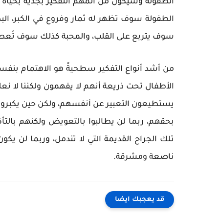
الطفولة وسيكون من المهم التفكير بجدية بحياة ه
الطفولة سوف تظهر له ثمار وفروع في الكبر، الب
سوف يتربع على القلب، والمحبة كذلك سوف تُعطي
من أشد أنواع التفكير سطحيةً هو الاهتمام بنفسي
الأطفال تحت ذريعة أنهم لا يفهمون ولكننا لا ن
يستطيعون التعبير عن أنفسهم، ولكن حين يكبر
بحقهم، ربما لن يطالبوا بالتعويض ولكنهم بالتأ
تلك الجراح القديمة التي لا تندمل، وربما لن يك
ناصعة ومشرقة.
قد يعجبك ايضا