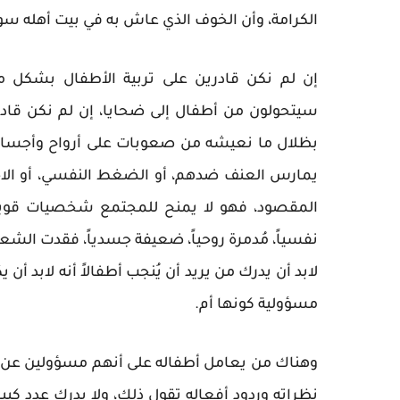
الكرامة، وأن الخوف الذي عاش به في بيت أهله سو
إن لم نكن قادرين على تربية الأطفال بشكل م
سيتحولون من أطفال إلى ضحايا، إن لم نكن قا
بظلال ما نعيشه من صعوبات على أرواح وأجساد ا
يمارس العنف ضدهم، أو الضغط النفسي، أو الاحتق
المقصود، فهو لا يمنح للمجتمع شخصيات قوية 
نفسياً، مُدمرة روحياً، ضعيفة جسدياً، فقدت الشعو
لابد أن يدرك من يريد أن يُنجب أطفالاً أنه لابد أن
مسؤولية كونها أم.
وهناك من يعامل أطفاله على أنهم مسؤولين عن م
نظراته وردود أفعاله تقول ذلك، ولا يدرك عدد كب