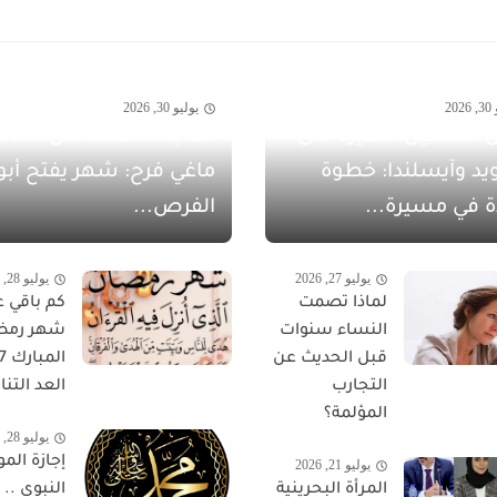
20
يوليو 30, 2026
 الشهيل سفيرةً لدى
يد وآيسلندا: خطوة
ماغي فرح: شهر يفتح أبو
ة في مسيرة...
الفرص...
يوليو 27, 2026
يوليو 28, 2026
لماذا تصمت
كم باقي ع
النساء سنوات
شهر رمض
قبل الحديث عن
التجارب
العد التناز
المؤلمة؟
يوليو 28, 2026
إجازة المو
يوليو 21, 2026
المرأة البحرينية
النبوي ..