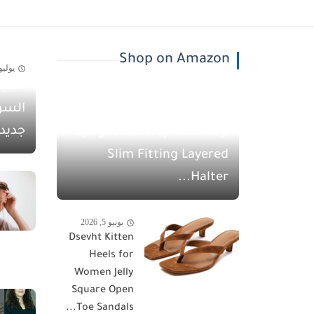
Shop on Amazon
يوليو 30, 26
أسيل
يونيو 5, 2026
السو
QINSEN Women's
جديد
Spaghetti Strap Tank Top
Slim Fitting Layered
Halter...
يونيو 5, 2026
Dsevht Kitten
Heels for
Women Jelly
Square Open
Toe Sandals...