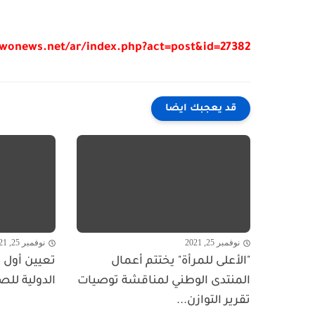
/wonews.net/ar/index.php?act=post&id=27382
قد يعجبك ايضا
نوفمبر 25, 2021
نوفمبر 25, 2021
"الأعلى للمرأة" يختتم أعمال
تعيين أول ا
المنتدى الوطني لمناقشة توصيات
الدولية للص
تقرير التوازن...