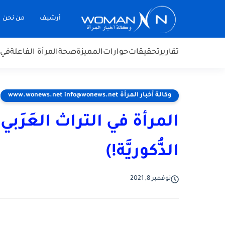
أرشيف
من نحن
تقارير
تحقيقات
حوارات
المميزة
صحة
المرأة الفاعلة
في 
وكالة أخبار المرأة www.wonews.net info@wonews.net
الذُّكوريَّة!)
نوفمبر 8, 2021