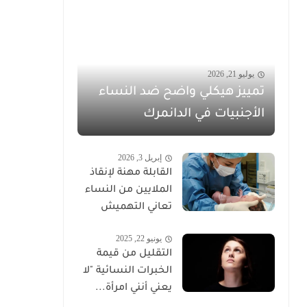
يوليو 21, 2026
تمييز هيكلي واضح ضد النساء
الأجنبيات في الدانمرك
إبريل 3, 2026
القابلة مهنة لإنقاذ
الملايين من النساء
تعاني التهميش
يونيو 22, 2025
التقليل من قيمة
الخبرات النسائية "لا
يعني أنني امرأة...